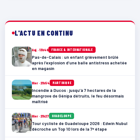
L'ACTU EN CONTINU
Auj. · 13h46
FRANCE & INTERNATIONALE
Pas-de-Calais : un enfant grièvement brûlé
après l’explosion d’une balle antistress achetée
en magasin
Hier · 21h54
MARTINIQUE
Incendie à Ducos : jusqu’à 7 hectares de la
mangrove de Génipa détruits, le feu désormais
maîtrisé
Hier · 21h27
GUADELOUPE
Tour cycliste de Guadeloupe 2026 : Edwin Nubul
décroche un Top 10 lors de la 7ᵉ étape