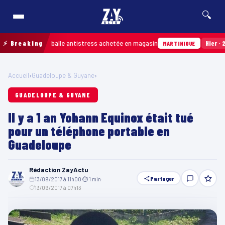
🔍
osion d’une balle antistress achetée en magasin
⚡ Breaking
Hier · 21h54
MARTINIQUE
Accueil
›
Guadeloupe & Guyane
›
GUADELOUPE & GUYANE
Il y a 1 an Yohann Equinox était tué
pour un téléphone portable en
Guadeloupe
Rédaction ZayActu
Partager
13/09/2017 à 11h00
·
⏱ 1 min
·
13/09/2017 à 07h13