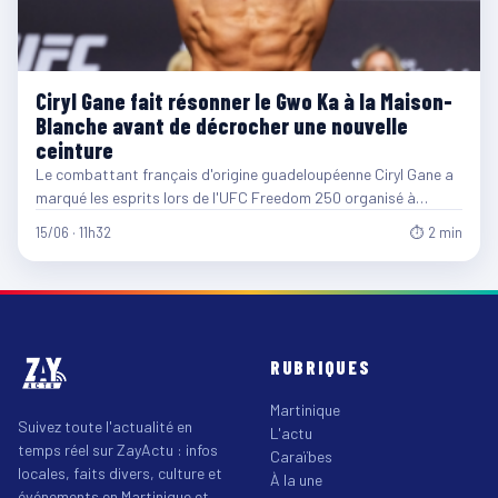
Ciryl Gane fait résonner le Gwo Ka à la Maison-
Blanche avant de décrocher une nouvelle
ceinture
Le combattant français d'origine guadeloupéenne Ciryl Gane a
marqué les esprits lors de l'UFC Freedom 250 organisé à…
15/06 · 11h32
⏱ 2 min
RUBRIQUES
Martinique
Suivez toute l'actualité en
L'actu
temps réel sur ZayActu : infos
Caraïbes
locales, faits divers, culture et
À la une
événements en Martinique et