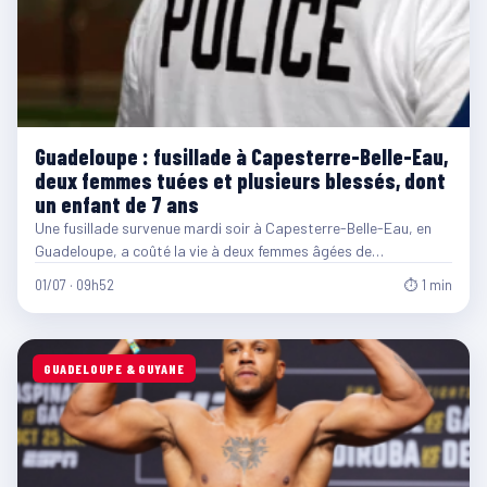
Guadeloupe : fusillade à Capesterre-Belle-Eau,
deux femmes tuées et plusieurs blessés, dont
un enfant de 7 ans
Une fusillade survenue mardi soir à Capesterre-Belle-Eau, en
Guadeloupe, a coûté la vie à deux femmes âgées de…
01/07 · 09h52
⏱ 1 min
GUADELOUPE & GUYANE