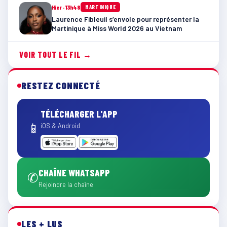
Hier · 13h48
MARTINIQUE
Laurence Fibleuil s’envole pour représenter la
Martinique à Miss World 2026 au Vietnam
VOIR TOUT LE FIL →
RESTEZ CONNECTÉ
TÉLÉCHARGER L'APP
📱
iOS & Android
CHAÎNE WHATSAPP
✆
Rejoindre la chaîne
LES + LUS