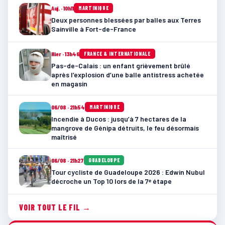
Auj. · 10h11
MARTINIQUE
Deux personnes blessées par balles aux Terres
Sainville à Fort-de-France
Hier · 13h46
FRANCE & INTERNATIONALE
Pas-de-Calais : un enfant grièvement brûlé
après l’explosion d’une balle antistress achetée
en magasin
06/08 · 21h54
MARTINIQUE
Incendie à Ducos : jusqu’à 7 hectares de la
mangrove de Génipa détruits, le feu désormais
maîtrisé
06/08 · 21h27
GUADELOUPE
Tour cycliste de Guadeloupe 2026 : Edwin Nubul
décroche un Top 10 lors de la 7ᵉ étape
VOIR TOUT LE FIL →