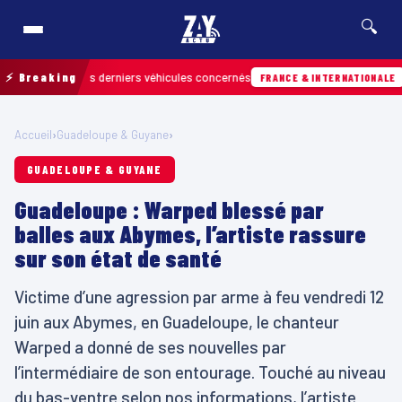
🔍
rouver les derniers véhicules concernés
⚡ Breaking
Hier · 
FRANCE & INTERNATIONALE
Accueil
›
Guadeloupe & Guyane
›
GUADELOUPE & GUYANE
Guadeloupe : Warped blessé par
balles aux Abymes, l’artiste rassure
sur son état de santé
Victime d’une agression par arme à feu vendredi 12
juin aux Abymes, en Guadeloupe, le chanteur
Warped a donné de ses nouvelles par
l’intermédiaire de son entourage. Touché au niveau
du bas-ventre selon nos informations, l’artiste