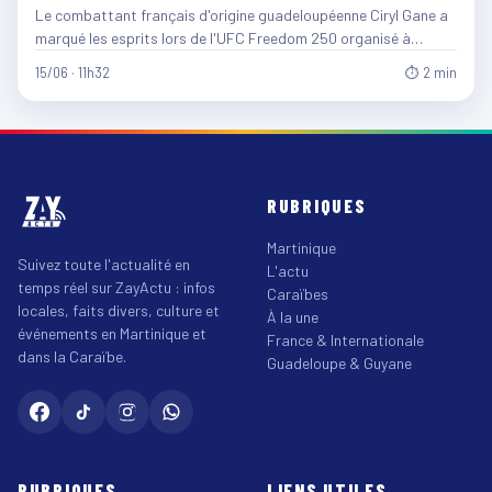
Le combattant français d'origine guadeloupéenne Ciryl Gane a
marqué les esprits lors de l'UFC Freedom 250 organisé à…
15/06 · 11h32
⏱ 2 min
RUBRIQUES
Martinique
Suivez toute l'actualité en
L'actu
temps réel sur ZayActu : infos
Caraïbes
locales, faits divers, culture et
À la une
événements en Martinique et
France & Internationale
dans la Caraïbe.
Guadeloupe & Guyane
RUBRIQUES
LIENS UTILES