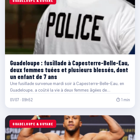
GUADELOUPE & GUYANE
Guadeloupe : fusillade à Capesterre-Belle-Eau,
deux femmes tuées et plusieurs blessés, dont
un enfant de 7 ans
Une fusillade survenue mardi soir à Capesterre-Belle-Eau, en
Guadeloupe, a coûté la vie à deux femmes âgées de…
01/07 · 09h52
⏱ 1 min
GUADELOUPE & GUYANE