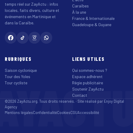
temps réel sur ZayActu : infos
Caraïbes
locales, faits divers, culture et
À la une
événements en Martinique et
France & Internationale
dans la Caraïbe.
Guadeloupe & Guyane
RUBRIQUES
LIENS UTILES
Saison cyclonique
Qui sommes-nous ?
Tour des Yoles
Espace adhérent
AYACT
Tour cycliste
Régie publicitaire
Soutenir ZayActu
Contact
©2026 ZayActu.org. Tous droits réservés. · Site réalisé par
Enjoy Digital
Agency
Mentions légales
Confidentialité
Cookies
CGU
Accessibilité