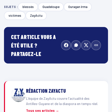
blessés
Guadeloupe
Ouragan Irma
SUJETS :
victimes
ZayActu
CET ARTICLE VOUS A
ÉTÉ UTILE ?
PARTAGEZ-LE
RÉDACTION ZAYACTU
L'équipe de ZayActu couvre l'actualité des
Antilles-Guyane et de la diaspora en temps réel.
Tous ses articles →