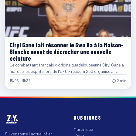
Ciryl Gane fait résonner le Gwo Ka à la Maison-
Blanche avant de décrocher une nouvelle
ceinture
Le combattant français d'origine guadeloupéenne Ciryl Gane a
marqué les esprits lors de l'UFC Freedom 250 organisé à…
15/06 · 11h32
⏱ 2 min
RUBRIQUES
Martinique
Suivez toute l'actualité en
L'actu