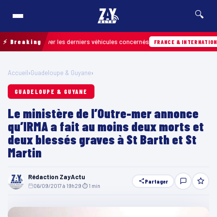
🔍
ur retrouver les derniers véhicules concernés
⚡ Breaking
FRANCE & INTERNATIONALE
Accueil
›
Guadeloupe & Guyane
›
GUADELOUPE & GUYANE
Le ministère de l’Outre-mer annonce
qu’IRMA a fait au moins deux morts et
deux blessés graves à St Barth et St
Martin
Rédaction ZayActu
Partager
06/09/2017 à 19h29
·
⏱ 1 min