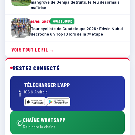
mangrove de Génipa détruits, le feu désormais
maîtrisé
06/08 · 21h27
GUADELOUPE
Tour cycliste de Guadeloupe 2026 : Edwin Nubul
décroche un Top 10 lors de la 7ᵉ étape
VOIR TOUT LE FIL →
RESTEZ CONNECTÉ
TÉLÉCHARGER L'APP
📱
iOS & Android
CHAÎNE WHATSAPP
✆
Rejoindre la chaîne