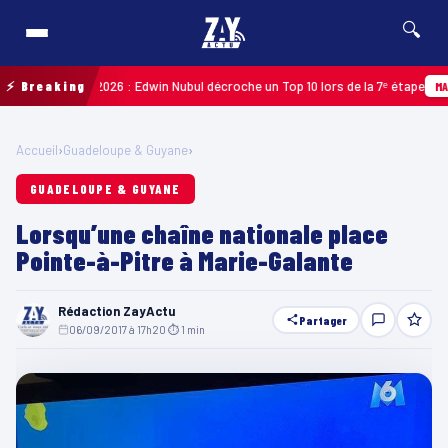
🔍
Guadeloupe 2026 : Edwin Nubul décroche un Top 10 lors de la 7ᵉ étape
⚡ Breaking
MARTINI
Accueil
›
Guadeloupe & Guyane
›
GUADELOUPE & GUYANE
Lorsqu’une chaîne nationale place
Pointe-à-Pitre à Marie-Galante
Rédaction ZayActu
Partager
06/09/2017 à 17h20
·
⏱ 1 min