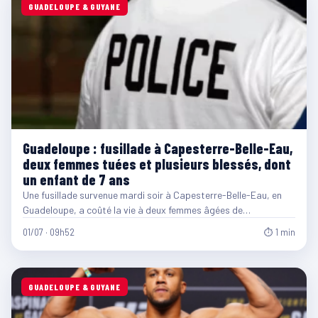
GUADELOUPE & GUYANE
Guadeloupe : fusillade à Capesterre-Belle-Eau,
deux femmes tuées et plusieurs blessés, dont
un enfant de 7 ans
Une fusillade survenue mardi soir à Capesterre-Belle-Eau, en
Guadeloupe, a coûté la vie à deux femmes âgées de…
01/07 · 09h52
⏱ 1 min
GUADELOUPE & GUYANE