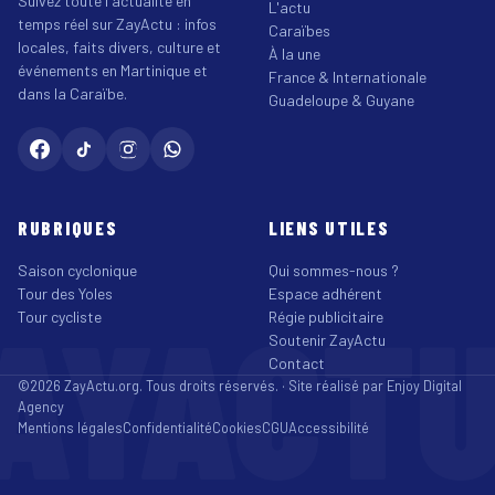
Suivez toute l'actualité en
L'actu
temps réel sur ZayActu : infos
Caraïbes
locales, faits divers, culture et
À la une
événements en Martinique et
France & Internationale
dans la Caraïbe.
Guadeloupe & Guyane
RUBRIQUES
LIENS UTILES
Saison cyclonique
Qui sommes-nous ?
Tour des Yoles
Espace adhérent
AYACT
Tour cycliste
Régie publicitaire
Soutenir ZayActu
Contact
©2026 ZayActu.org. Tous droits réservés. · Site réalisé par
Enjoy Digital
Agency
Mentions légales
Confidentialité
Cookies
CGU
Accessibilité