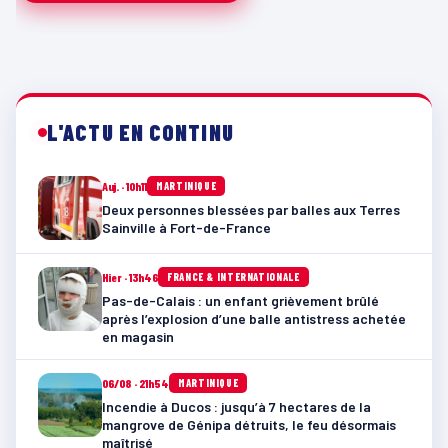
L'ACTU EN CONTINU
Auj. · 10h11
MARTINIQUE
Deux personnes blessées par balles aux Terres
Sainville à Fort-de-France
Hier · 13h46
FRANCE & INTERNATIONALE
Pas-de-Calais : un enfant grièvement brûlé
après l’explosion d’une balle antistress achetée
en magasin
06/08 · 21h54
MARTINIQUE
Incendie à Ducos : jusqu’à 7 hectares de la
mangrove de Génipa détruits, le feu désormais
maîtrisé