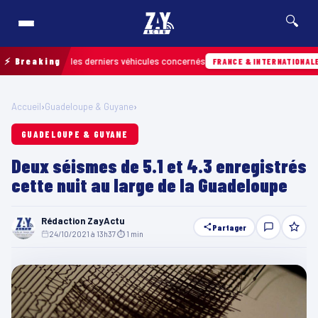
🔍
retrouver les derniers véhicules concernés
⚡ Breaking
Hie
FRANCE & INTERNATIONALE
Accueil
›
Guadeloupe & Guyane
›
GUADELOUPE & GUYANE
Deux séismes de 5.1 et 4.3 enregistrés
cette nuit au large de la Guadeloupe
Rédaction ZayActu
Partager
24/10/2021 à 13h37
·
⏱ 1 min