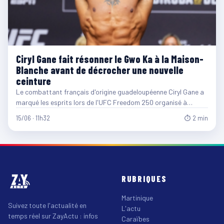
Ciryl Gane fait résonner le Gwo Ka à la Maison-
Blanche avant de décrocher une nouvelle
ceinture
Le combattant français d'origine guadeloupéenne Ciryl Gane a
marqué les esprits lors de l'UFC Freedom 250 organisé à…
15/06 · 11h32
⏱ 2 min
RUBRIQUES
Martinique
Suivez toute l'actualité en
L'actu
temps réel sur ZayActu : infos
Caraïbes