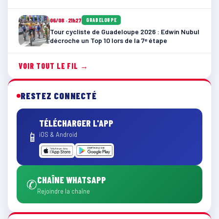
06/08 · 21h27
GUADELOUPE
Tour cycliste de Guadeloupe 2026 : Edwin Nubul
décroche un Top 10 lors de la 7ᵉ étape
VOIR TOUT LE FIL →
RESTEZ CONNECTÉ
TÉLÉCHARGER L'APP
📱
iOS & Android
CHAÎNE WHATSAPP
✆
Rejoindre la chaîne