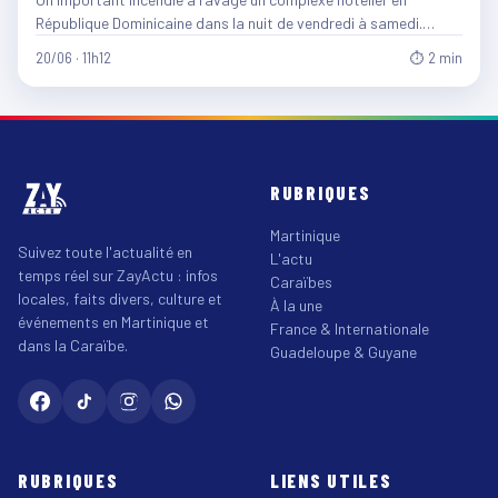
République Dominicaine dans la nuit de vendredi à samedi.…
20/06 · 11h12
⏱ 2 min
RUBRIQUES
Martinique
Suivez toute l'actualité en
L'actu
temps réel sur ZayActu : infos
Caraïbes
locales, faits divers, culture et
À la une
événements en Martinique et
France & Internationale
dans la Caraïbe.
Guadeloupe & Guyane
RUBRIQUES
LIENS UTILES