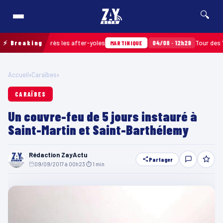
🔍
amassés après les after-yoles
⚡ Breaking
04/08 · 12h29
Tour des Yoles e
MARTINIQUE
Accueil
›
Caraïbes
›
CARAÏBES
Un couvre-feu de 5 jours instauré à
Saint-Martin et Saint-Barthélemy
Rédaction ZayActu
Partager
09/09/2017 à 00h23
·
⏱ 1 min