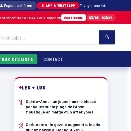
👤 Espace adhérent
📱 APP & WHATSAPP
Envoyer une info
e SODICAR au Lamentin
Sainte-Anne : un jeu
03/08 · 02h24
MARTINIQUE
🔍
TOUR CYCLISTE
CONTACT
LES + LUS
1
Sainte-Anne : un jeune homme blessé
par balles sur la plage de l’Anse
Moustique en marge d’un after yoles
2
Carburants : le gazole augmente, le prix
du gaz baisse au 1er août 2026