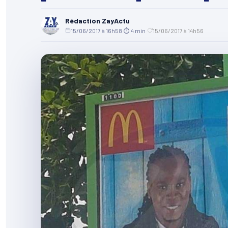
Rédaction ZayActu
15/06/2017 à 16h58
·
⏱ 4 min
·
15/06/2017 à 14h56