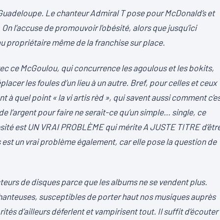
n Guadeloupe. Le chanteur Admiral T pose pour McDonald’s et
. On l’accuse de promouvoir l’obésité, alors que jusqu’ici
au propriétaire même de la franchise sur place.
vec ce McGoulou, qui concurrence les agoulous et les bokits,
ép
lacer les foules d’un lieu à un autre. Bref, pour celles et ceux
t à quel point « la vi artis rèd », qui savent aussi comment c’e
de l’argent pour faire ne serait-ce qu’un simple… single, ce
’obésité est UN VRAI PROBLÈME qui mérite A JUSTE TITRE d’êtr
es est un vrai problème également, car elle pose la question de
ucteurs de disques parce que les albums ne se vendent plus.
chanteuses, susceptibles de porter haut nos musiques auprès
s d’ailleurs déferlent et vampirisent tout. Il suffit d’écouter