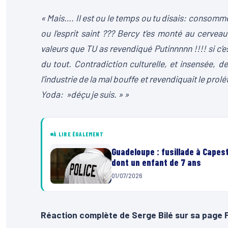
« Mais…. Il est ou le temps ou tu disais: consomme
ou l’esprit saint ??? Bercy t’es monté au cerveau
valeurs que TU as revendiqué Putinnnnn !!!! si c’
du tout. Contradiction culturelle, et insensée, de
l’industrie de la mal bouffe et revendiquait le prolé
Yoda: »déçu je suis. » »
À LIRE ÉGALEMENT
Guadeloupe : fusillade à Capes
dont un enfant de 7 ans
01/07/2026
Réaction complète de Serge Bilé sur sa page 