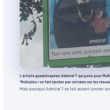
L’artiste guadeloupéen Admiral T qui pose pour McDo
‘McGoulou » se fait lyncher par certains sur les rés
Mais pourquoi Admiral T se fait autant lyncher su