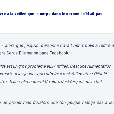
re à la veillée que le corps dans le cercueil n’était pas
,
« alors que jusqu’ici personne n’avait rien trouvé à redire 
are Serge Bilé sur sa page Facebook.
uffe est un gros problème aux Antilles. C’est une Alimentation
s surtout les jeunes qui t’admire à mal s’alimenter ! Désolé
 chaîne alimentaire! Ou alors c’est l’argent qui te fait
ue de prôner mac do,alors que ton peuple mange pas à leu