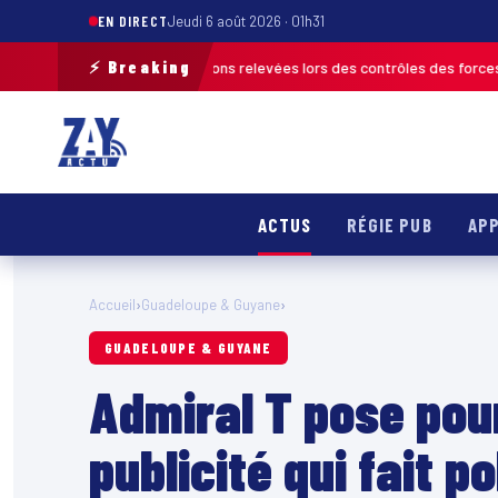
EN DIRECT
Jeudi 6 août 2026 · 01h31
⚡ Breaking
lus de 120 infractions relevées lors des contrôles des forces de l’ordre
ACTUS
RÉGIE PUB
APP
Accueil
›
Guadeloupe & Guyane
›
GUADELOUPE & GUYANE
Admiral T pose pou
publicité qui fait 