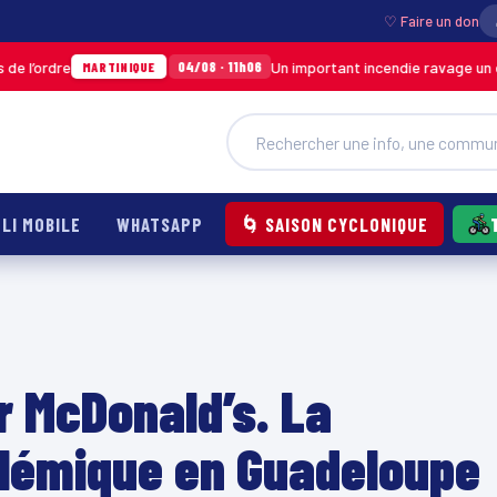
♡ Faire un don
Un important incendie ravage un entrepôt d
04/08 · 11h06
MARTINIQUE
LI MOBILE
WHATSAPP
🌀 SAISON CYCLONIQUE
r McDonald’s. La
polémique en Guadeloupe