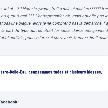
z lokal…!!!! Made in gwada, fruit a pain et manioc !????? Il e
 ou quoi ti mal ??? L’entreprenariat ok, mais n’oublie pas l
est pas une blague, alors je ne comprend pas la démarche. P
 la part du type qui remettait les idées claires aux géants 
tariat antillais, pour sa force et son avenir. Comme dirait mait
terre-Belle-Eau, deux femmes tuées et plusieurs blessés,
Facebook :