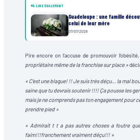
À LIRE ÉGALEMENT
Guadeloupe : une famille découv
celui de leur mère
07/07/2026
Pire encore on l’accuse de promouvoir l’obésité
propriétaire même de la franchise sur place »
décl
« C’est une blague! !! Je suis très déçu… la mal bo
saine que tu devrais soutenir !!!! Ça pousse les gen
mais je ne comprends pas ton engagement pour cette
prendre pied »
« Admirait t t a pas autres choses a foutre q
faim!!!franchement vraiment déçu!!! »