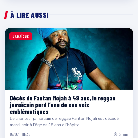
À LIRE AUSSI
JAMAÏQUE
Décès de Fantan Mojah à 49 ans, le reggae
jamaïcain perd l’une de ses voix
emblématiques
Le chanteur jamaïcain de reggae Fantan Mojah est décédé
mardi soir à l'âge de 49 ans à l'hôpital…
15/07 · 11h38
⏱ 3 min