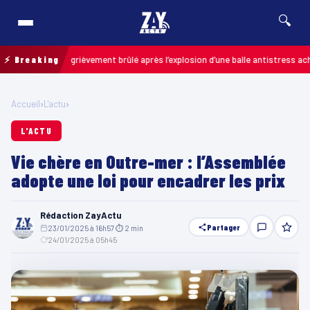
🔍
n enfant grièvement brûlé après l’explosion d’une balle antistress achetée e
⚡ Breaking
Accueil
›
L'actu
›
L'ACTU
Vie chère en Outre-mer : l’Assemblée
adopte une loi pour encadrer les prix
Rédaction ZayActu
Partager
23/01/2025 à 16h57
·
⏱ 2 min
·
24/01/2025 à 05h45