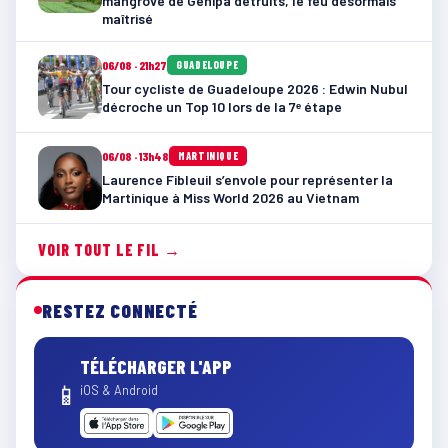
mangrove de Génipa détruits, le feu désormais
maîtrisé
06/08 · 21h27
GUADELOUPE
Tour cycliste de Guadeloupe 2026 : Edwin Nubul
décroche un Top 10 lors de la 7ᵉ étape
06/08 · 13h48
MARTINIQUE
Laurence Fibleuil s’envole pour représenter la
Martinique à Miss World 2026 au Vietnam
VOIR TOUT LE FIL →
RESTEZ CONNECTÉ
TÉLÉCHARGER L'APP
📱
iOS & Android