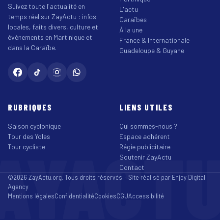
Suivez toute l'actualité en
L'actu
temps réel sur ZayActu : infos
Caraïbes
locales, faits divers, culture et
À la une
événements en Martinique et
France & Internationale
dans la Caraïbe.
Guadeloupe & Guyane
RUBRIQUES
LIENS UTILES
Saison cyclonique
Qui sommes-nous ?
Tour des Yoles
Espace adhérent
AYACT
Tour cycliste
Régie publicitaire
Soutenir ZayActu
Contact
©2026 ZayActu.org. Tous droits réservés. · Site réalisé par
Enjoy Digital
Agency
Mentions légales
Confidentialité
Cookies
CGU
Accessibilité