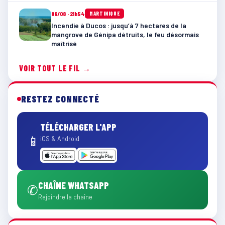
06/08 · 21h54
MARTINIQUE
Incendie à Ducos : jusqu’à 7 hectares de la
mangrove de Génipa détruits, le feu désormais
maîtrisé
VOIR TOUT LE FIL →
RESTEZ CONNECTÉ
TÉLÉCHARGER L'APP
📱
iOS & Android
CHAÎNE WHATSAPP
✆
Rejoindre la chaîne