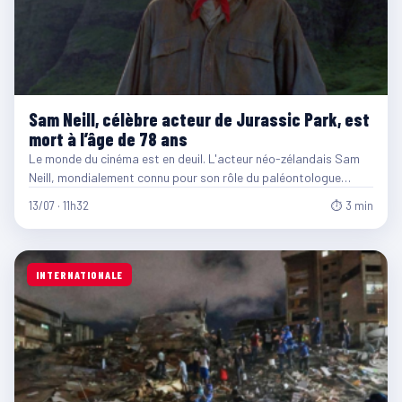
Sam Neill, célèbre acteur de Jurassic Park, est
mort à l’âge de 78 ans
Le monde du cinéma est en deuil. L'acteur néo-zélandais Sam
Neill, mondialement connu pour son rôle du paléontologue…
13/07 · 11h32
⏱ 3 min
INTERNATIONALE