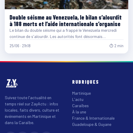
Double séisme au Venezuela, le bilan s’alourdit
à 188 morts et l’aide internationale s’organise
Le bilan du double séisme qui a frappé le Venezuela mercredi
continue de s'alourdir. Les autorités font désormais…
25/06 · 21h18
⏱ 2 min
RUBRIQUES
Martinique
Suivez toute l'actualité en
L'actu
temps réel sur ZayActu : infos
Caraïbes
locales, faits divers, culture et
À la une
événements en Martinique et
France & Internationale
dans la Caraïbe.
Guadeloupe & Guyane