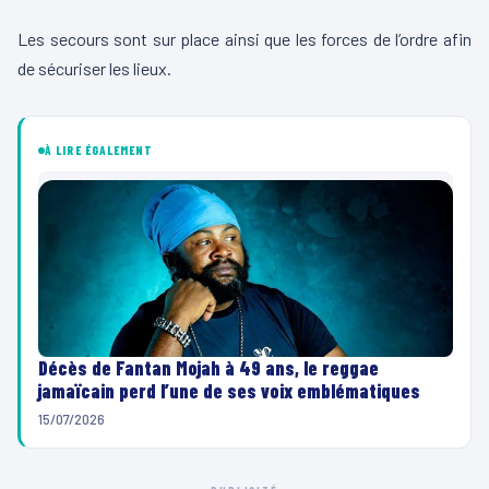
L
Les secours sont sur place ainsi que les forces de l’ordre afin
e
de sécuriser les lieux.
c
t
e
À LIRE ÉGALEMENT
u
r
v
i
d
é
o
Décès de Fantan Mojah à 49 ans, le reggae
jamaïcain perd l’une de ses voix emblématiques
15/07/2026