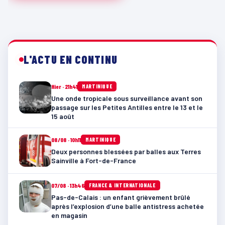
L'ACTU EN CONTINU
Hier · 21h41
MARTINIQUE
Une onde tropicale sous surveillance avant son
passage sur les Petites Antilles entre le 13 et le
15 août
08/08 · 10h11
MARTINIQUE
Deux personnes blessées par balles aux Terres
Sainville à Fort-de-France
07/08 · 13h46
FRANCE & INTERNATIONALE
Pas-de-Calais : un enfant grièvement brûlé
après l’explosion d’une balle antistress achetée
en magasin