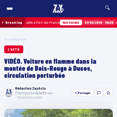
🔍
erres Sainville à Fort-de-France
⚡ Breaking
07/08/2026 · 10h35
Airbags 
MARTINIQUE
Accueil
›
L'actu
›
L'ACTU
VIDÉO. Voiture en flamme dans la
montée de Bois-Rouge à Ducos,
circulation perturbée
Rédaction ZayActu
Partager
15/11/2022 à 16h06
·
⏱ 1 min
·
15/11/2022 à 12h07