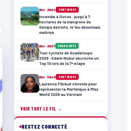
Hier · 21h54
MARTINIQUE
Incendie à Ducos : jusqu’à 7
hectares de la mangrove de
Génipa détruits, le feu désormais
maîtrisé
Hier · 21h27
GUADELOUPE
Tour cycliste de Guadeloupe
2026 : Edwin Nubul décroche un
Top 10 lors de la 7ᵉ étape
Hier · 13h48
MARTINIQUE
Laurence Fibleuil s’envole pour
représenter la Martinique à Miss
World 2026 au Vietnam
VOIR TOUT LE FIL →
RESTEZ CONNECTÉ