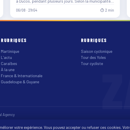
à Ducos, pendant plusieurs jours. Selon la municipalité,
entre…
06/08 · 21h54
⏱ 2 min
RUBRIQUES
RUBRIQUES
Martinique
Saison cyclonique
L'actu
Tour des Yoles
Z
Caraïbes
Tour cycliste
À la une
France & Internationale
Guadeloupe & Guyane
tal Agency
améliorer votre expérience. Vous pouvez accepter ou refuser ces cookies. Votr