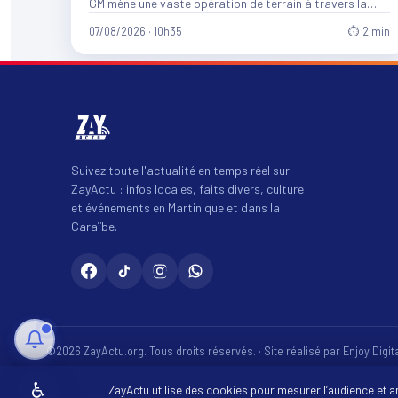
GM mène une vaste opération de terrain à travers la…
07/08/2026 · 10h35
⏱ 2 min
Suivez toute l'actualité en temps réel sur
ZayActu : infos locales, faits divers, culture
et événements en Martinique et dans la
Caraïbe.
©2026 ZayActu.org. Tous droits réservés. · Site réalisé par
Enjoy Digi
♿
ZayActu utilise des cookies pour mesurer l’audience et 