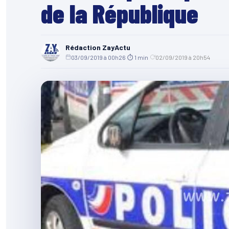
de la République
Rédaction ZayActu
03/09/2019 à 00h26
·
⏱ 1 min
·
02/09/2019 à 20h54