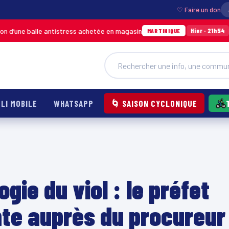
♡ Faire un don
 balle antistress achetée en magasin
Incendie 
Hier · 21h54
MARTINIQUE
LI MOBILE
WHATSAPP
🌀 SAISON CYCLONIQUE
ogie du viol : le préfet
inte auprès du procureur