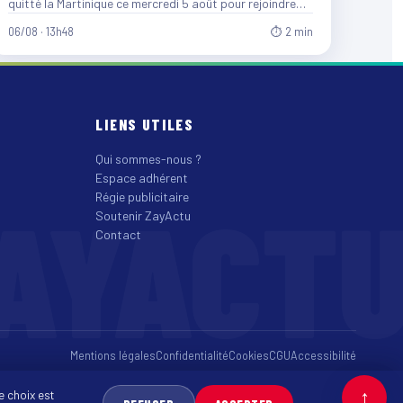
quitté la Martinique ce mercredi 5 août pour rejoindre
le…
06/08 · 13h48
⏱ 2 min
LIENS UTILES
Qui sommes-nous ?
Espace adhérent
AYACT
Régie publicitaire
Soutenir ZayActu
Contact
Mentions légales
Confidentialité
Cookies
CGU
Accessibilité
↑
e choix est