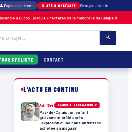
👤 Espace adhérent
📱 APP & WHATSAPP
Envoyer une info
à Ducos : jusqu’à 7 hectares de la mangrove de Génipa détruits, le feu dé
🔍
TOUR CYCLISTE
CONTACT
L'ACTU EN CONTINU
Auj. · 13h46
FRANCE & INTERNATIONALE
Pas-de-Calais : un enfant
grièvement brûlé après
l’explosion d’une balle antistress
achetée en magasin