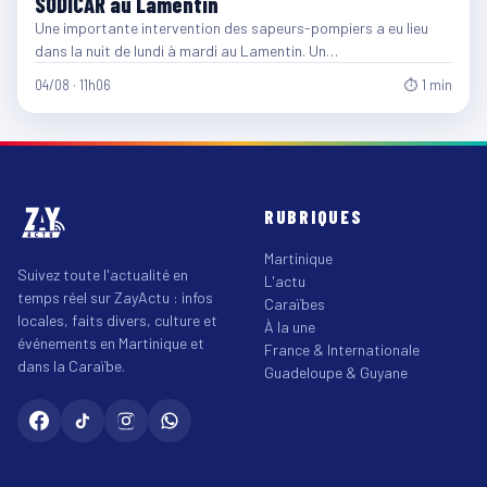
SODICAR au Lamentin
Une importante intervention des sapeurs-pompiers a eu lieu
dans la nuit de lundi à mardi au Lamentin. Un…
04/08 · 11h06
⏱ 1 min
RUBRIQUES
Martinique
Suivez toute l'actualité en
L'actu
temps réel sur ZayActu : infos
Caraïbes
locales, faits divers, culture et
À la une
événements en Martinique et
France & Internationale
dans la Caraïbe.
Guadeloupe & Guyane