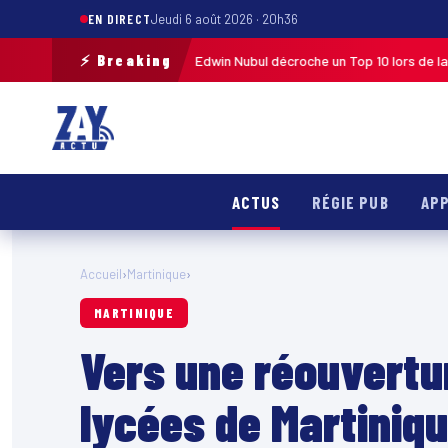
EN DIRECT
Jeudi 6 août 2026 · 20h36
⚡ Breaking
e Guadeloupe 2026 : Edwin Nubul décroche un Top 10 lors de la 7ᵉ étape
ACTUS
RÉGIE PUB
APP
Accueil
›
Martinique
›
MARTINIQUE
Vers une réouvertu
lycées de Martiniq