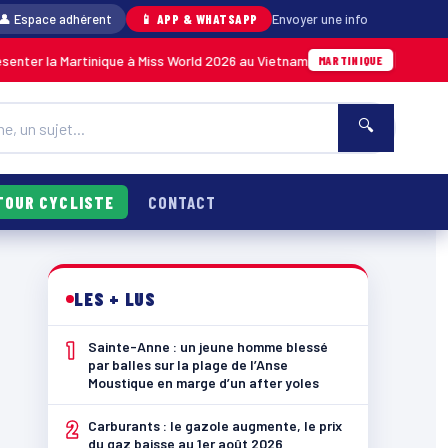
👤 Espace adhérent
📱 APP & WHATSAPP
Envoyer une info
Martinique à Miss World 2026 au Vietnam
Anse
05/08 · 14h14
MARTINIQUE
🔍
TOUR CYCLISTE
CONTACT
LES + LUS
1
Sainte-Anne : un jeune homme blessé
par balles sur la plage de l’Anse
Moustique en marge d’un after yoles
2
Carburants : le gazole augmente, le prix
du gaz baisse au 1er août 2026