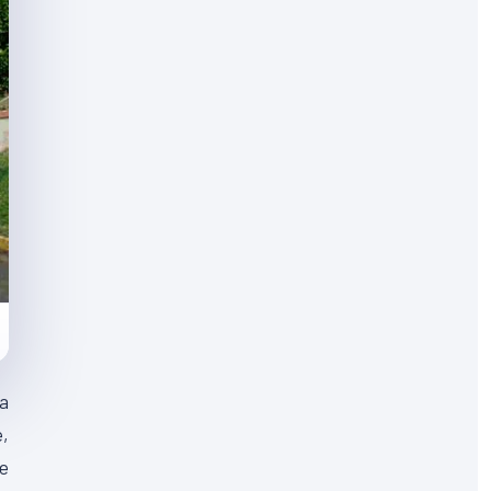
la
é,
ne