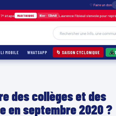
♡ Faire un don
Laurence Fibleuil s’envole pour représenter la 
Hier · 13h48
MARTINIQUE
LI MOBILE
WHATSAPP
🌀 SAISON CYCLONIQUE
re des collèges et des
ue en septembre 2020 ?