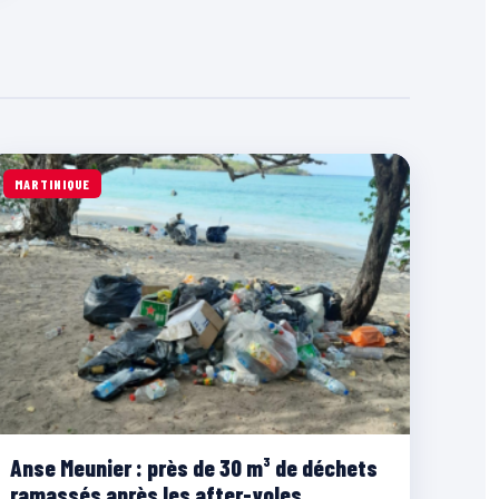
MARTINIQUE
Anse Meunier : près de 30 m³ de déchets
ramassés après les after-yoles