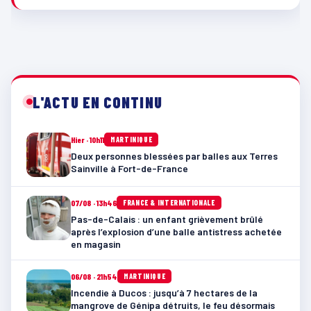
L'ACTU EN CONTINU
Hier · 10h11
MARTINIQUE
Deux personnes blessées par balles aux Terres
Sainville à Fort-de-France
07/08 · 13h46
FRANCE & INTERNATIONALE
Pas-de-Calais : un enfant grièvement brûlé
après l’explosion d’une balle antistress achetée
en magasin
06/08 · 21h54
MARTINIQUE
Incendie à Ducos : jusqu’à 7 hectares de la
mangrove de Génipa détruits, le feu désormais