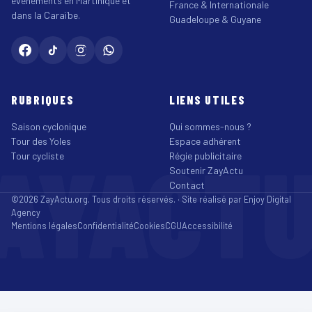
événements en Martinique et
France & Internationale
dans la Caraïbe.
Guadeloupe & Guyane
RUBRIQUES
LIENS UTILES
Saison cyclonique
Qui sommes-nous ?
Tour des Yoles
Espace adhérent
AYACT
Tour cycliste
Régie publicitaire
Soutenir ZayActu
Contact
©2026 ZayActu.org. Tous droits réservés. · Site réalisé par
Enjoy Digital
Agency
Mentions légales
Confidentialité
Cookies
CGU
Accessibilité