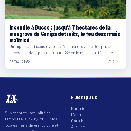
Incendie à Ducos : jusqu’à 7 hectares de la
mangrove de Génipa détruits, le feu désormais
maîtrisé
Un important incendie a touché la mangrove de Génipa, à
Ducos, pendant plusieurs jours. Selon la municipalité, entre…
06/08 · 21h54
⏱ 2 min
RUBRIQUES
Martinique
Suivez toute l'actualité en
L'actu
temps réel sur ZayActu : infos
Caraïbes
locales, faits divers, culture et
À la une