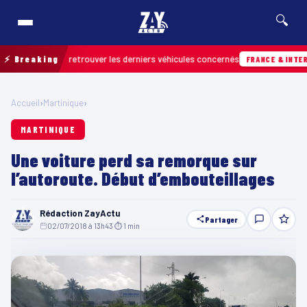
🔍
rrain pour retrouver les derniers véhicules concernés
⚡ Breaking
FRANCE & INTERNATIO
Accueil
›
Martinique
›
MARTINIQUE
Une voiture perd sa remorque sur
l’autoroute. Début d’embouteillages
Rédaction ZayActu
Partager
02/07/2018 à 13h43
·
⏱ 1 min