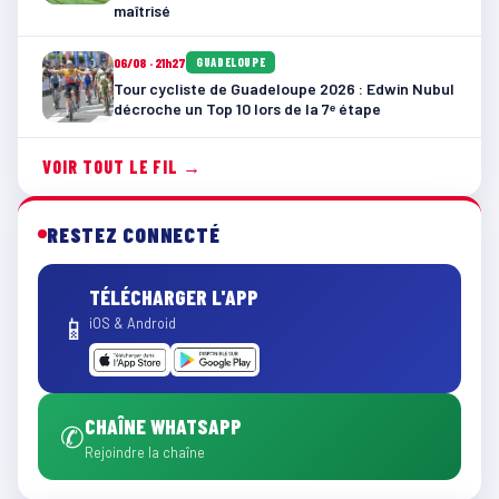
maîtrisé
06/08 · 21h27
GUADELOUPE
Tour cycliste de Guadeloupe 2026 : Edwin Nubul
décroche un Top 10 lors de la 7ᵉ étape
VOIR TOUT LE FIL →
RESTEZ CONNECTÉ
TÉLÉCHARGER L'APP
📱
iOS & Android
CHAÎNE WHATSAPP
✆
Rejoindre la chaîne