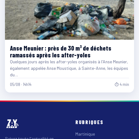
Anse Meunier : près de 30 m³ de déchets
ramassés après les after-yoles
Quelques jours après les after-yoles organisés à l'Anse Meunier,
également appelée Anse Moustique, à Sainte-Anne, les équipes
du…
05/08 · 14h14
⏱ 4 min
RUBRIQUES
Martinique
Suivez toute l'actualité en