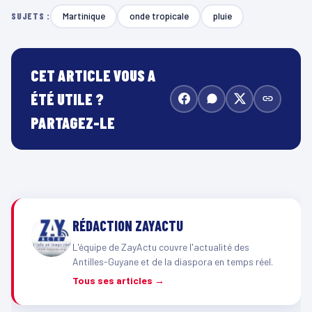
Martinique
onde tropicale
pluie
SUJETS :
CET ARTICLE VOUS A
ÉTÉ UTILE ?
PARTAGEZ-LE
RÉDACTION ZAYACTU
L'équipe de ZayActu couvre l'actualité des
Antilles-Guyane et de la diaspora en temps réel.
Tous ses articles →