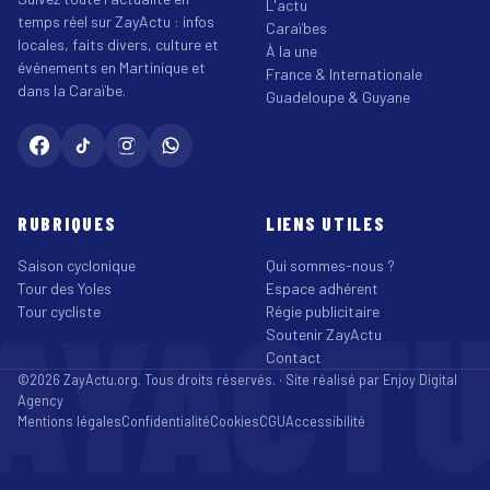
L'actu
temps réel sur ZayActu : infos
Caraïbes
locales, faits divers, culture et
À la une
événements en Martinique et
France & Internationale
dans la Caraïbe.
Guadeloupe & Guyane
RUBRIQUES
LIENS UTILES
Saison cyclonique
Qui sommes-nous ?
Tour des Yoles
Espace adhérent
AYACT
Tour cycliste
Régie publicitaire
Soutenir ZayActu
Contact
©2026 ZayActu.org. Tous droits réservés. · Site réalisé par
Enjoy Digital
Agency
Mentions légales
Confidentialité
Cookies
CGU
Accessibilité