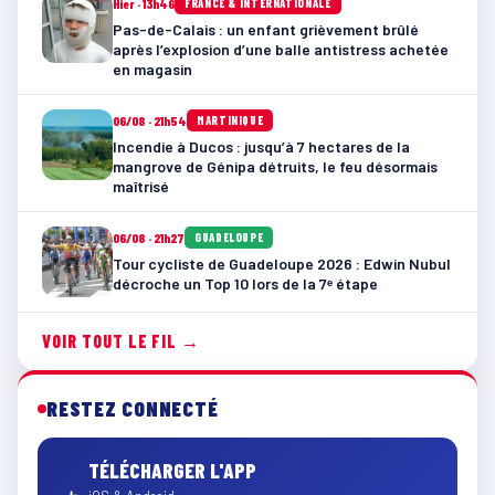
Hier · 13h46
FRANCE & INTERNATIONALE
Pas-de-Calais : un enfant grièvement brûlé
après l’explosion d’une balle antistress achetée
en magasin
06/08 · 21h54
MARTINIQUE
Incendie à Ducos : jusqu’à 7 hectares de la
mangrove de Génipa détruits, le feu désormais
maîtrisé
06/08 · 21h27
GUADELOUPE
Tour cycliste de Guadeloupe 2026 : Edwin Nubul
décroche un Top 10 lors de la 7ᵉ étape
VOIR TOUT LE FIL →
RESTEZ CONNECTÉ
TÉLÉCHARGER L'APP