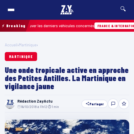
🔍
our retrouver les derniers véhicules concernés
⚡ Breaking
FRANCE & INTERNATIONALE
Accueil
›
Martinique
›
MARTINIQUE
Une onde tropicale active en approche
des Petites Antilles. La Martinique en
vigilance jaune
Rédaction ZayActu
Partager
16/10/2018 à 11h12
·
⏱ 1 min