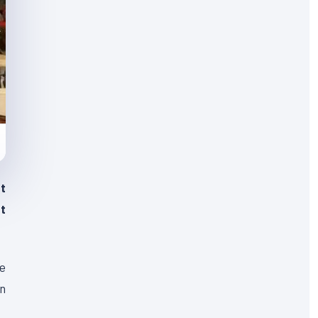
t
t
ne
n