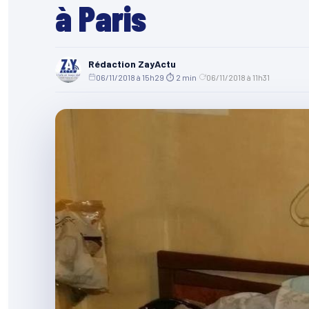
à Paris
Rédaction ZayActu
06/11/2018 à 15h29
·
⏱ 2 min
·
06/11/2018 à 11h31