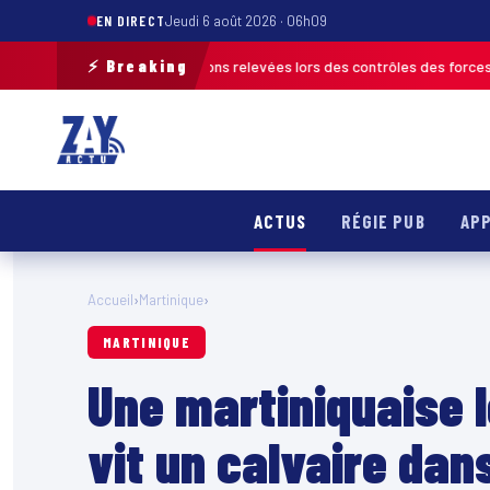
EN DIRECT
Jeudi 6 août 2026 · 06h09
⚡ Breaking
plus de 120 infractions relevées lors des contrôles des forces de l’ordre
ACTUS
RÉGIE PUB
APP
Accueil
›
Martinique
›
MARTINIQUE
Une martiniquaise
vit un calvaire da