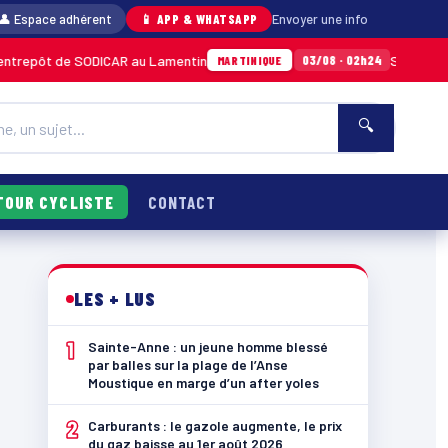
👤 Espace adhérent
📱 APP & WHATSAPP
Envoyer une info
e SODICAR au Lamentin
Sainte-Anne : un jeu
03/08 · 02h24
MARTINIQUE
🔍
TOUR CYCLISTE
CONTACT
LES + LUS
1
Sainte-Anne : un jeune homme blessé
par balles sur la plage de l’Anse
Moustique en marge d’un after yoles
2
Carburants : le gazole augmente, le prix
du gaz baisse au 1er août 2026