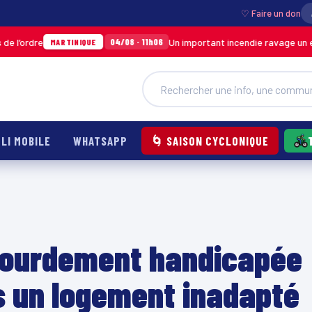
♡ Faire un don
Un important incendie ravage un entrepôt d
04/08 · 11h06
MARTINIQUE
LI MOBILE
WHATSAPP
🌀 SAISON CYCLONIQUE
 lourdement handicapée
ns un logement inadapté