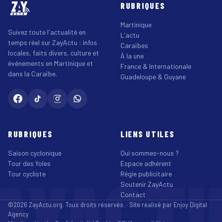
RUBRIQUES
Martinique
Suivez toute l'actualité en
L'actu
temps réel sur ZayActu : infos
Caraïbes
locales, faits divers, culture et
À la une
événements en Martinique et
France & Internationale
dans la Caraïbe.
Guadeloupe & Guyane
RUBRIQUES
LIENS UTILES
Saison cyclonique
Qui sommes-nous ?
Tour des Yoles
Espace adhérent
AYACT
Tour cycliste
Régie publicitaire
Soutenir ZayActu
Contact
©2026 ZayActu.org. Tous droits réservés. · Site réalisé par
Enjoy Digital
Agency