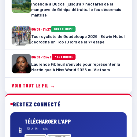
Incendie à Ducos : jusqu’à 7 hectares de la
mangrove de Génipa détruits, le feu désormais
maîtrisé
06/08 · 21h27
GUADELOUPE
Tour cycliste de Guadeloupe 2026 : Edwin Nubul
décroche un Top 10 lors de la 7ᵉ étape
06/08 · 13h48
MARTINIQUE
Laurence Fibleuil s’envole pour représenter la
Martinique à Miss World 2026 au Vietnam
VOIR TOUT LE FIL →
RESTEZ CONNECTÉ
TÉLÉCHARGER L'APP
📱
iOS & Android