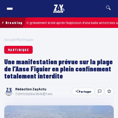
🔍
 : un enfant grièvement brûlé après l’explosion d’une balle antistress acheté
⚡ Breaking
Accueil
›
Martinique
›
MARTINIQUE
Une manifestation prévue sur la plage
de l’Anse Figuier en plein confinement
totalement interdite
Rédaction ZayActu
Partager
27/11/2020 à 13h15
·
⏱ 1 min