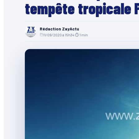
tempête tropicale 
Rédaction ZayActu
11/09/2020 à 15h34
·
⏱ 1 min