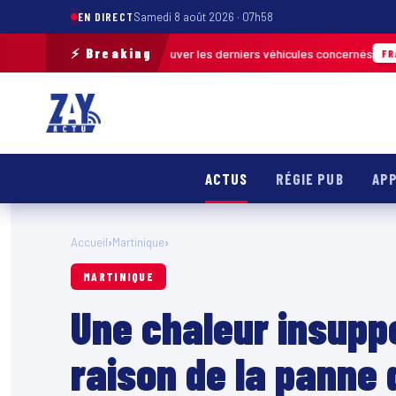
EN DIRECT
Samedi 8 août 2026 · 07h58
⚡ Breaking
terrain pour retrouver les derniers véhicules concernés
FRANCE & INTER
ACTUS
RÉGIE PUB
APP
Accueil
›
Martinique
›
MARTINIQUE
Une chaleur insupp
raison de la panne d