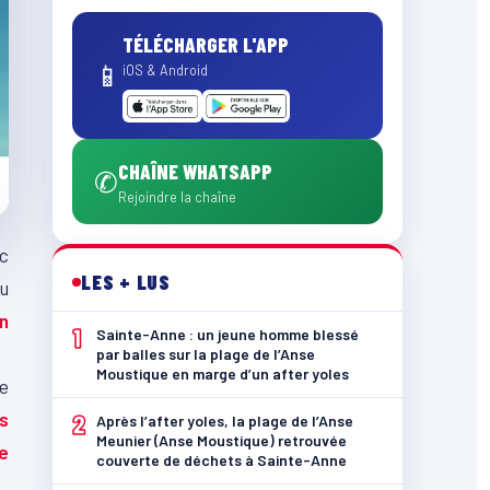
TÉLÉCHARGER L'APP
📱
iOS & Android
CHAÎNE WHATSAPP
✆
Rejoindre la chaîne
rc
LES + LUS
au
n
1
Sainte-Anne : un jeune homme blessé
par balles sur la plage de l’Anse
Moustique en marge d’un after yoles
de
is
2
Après l’after yoles, la plage de l’Anse
Meunier (Anse Moustique) retrouvée
e
couverte de déchets à Sainte-Anne