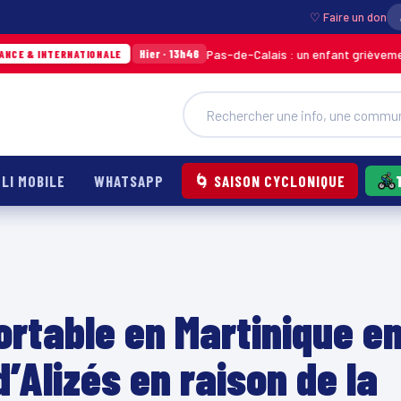
♡ Faire un don
Pas-de-Calais : un enfant grièvement brûlé aprè
Hier · 13h46
NATIONALE
LI MOBILE
WHATSAPP
🌀 SAISON CYCLONIQUE
ortable en Martinique e
’Alizés en raison de la