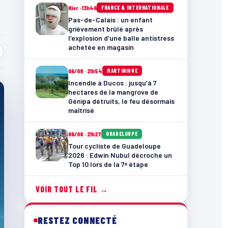
Hier · 13h46
FRANCE & INTERNATIONALE
Pas-de-Calais : un enfant
grièvement brûlé après
l’explosion d’une balle antistress
achetée en magasin
06/08 · 21h54
MARTINIQUE
Incendie à Ducos : jusqu’à 7
hectares de la mangrove de
Génipa détruits, le feu désormais
maîtrisé
06/08 · 21h27
GUADELOUPE
Tour cycliste de Guadeloupe
2026 : Edwin Nubul décroche un
Top 10 lors de la 7ᵉ étape
VOIR TOUT LE FIL →
RESTEZ CONNECTÉ