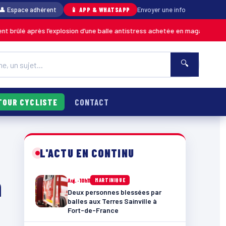
👤 Espace adhérent
📱 APP & WHATSAPP
Envoyer une info
s l’explosion d’une balle antistress achetée en magasin
06
MARTINIQUE
🔍
TOUR CYCLISTE
CONTACT
L'ACTU EN CONTINU
n
Auj. · 10h11
MARTINIQUE
Deux personnes blessées par
balles aux Terres Sainville à
Fort-de-France