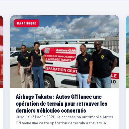
MARTINIQUE
Airbags Takata : Autos GM lance une
opération de terrain pour retrouver les
derniers véhicules concernés
Jusqu'au 31 août 2026, la concession automobile Autos
GM mène une vaste opération de terrain à travers la…