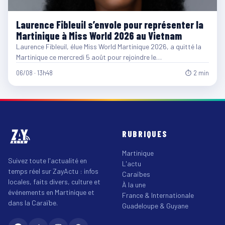
Laurence Fibleuil s’envole pour représenter la
Martinique à Miss World 2026 au Vietnam
Laurence Fibleuil, élue Miss World Martinique 2026, a quitté la
Martinique ce mercredi 5 août pour rejoindre le…
06/08 · 13h48
⏱ 2 min
RUBRIQUES
Martinique
Suivez toute l'actualité en
L'actu
temps réel sur ZayActu : infos
Caraïbes
locales, faits divers, culture et
À la une
événements en Martinique et
France & Internationale
dans la Caraïbe.
Guadeloupe & Guyane