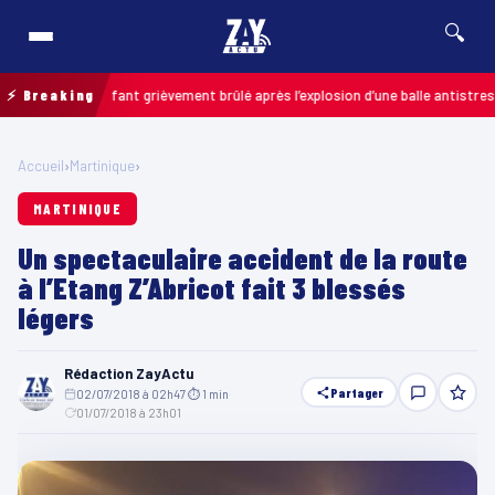
🔍
is : un enfant grièvement brûlé après l’explosion d’une balle antistress ach
⚡ Breaking
Accueil
›
Martinique
›
MARTINIQUE
Un spectaculaire accident de la route
à l’Etang Z’Abricot fait 3 blessés
légers
Rédaction ZayActu
Partager
02/07/2018 à 02h47
·
⏱ 1 min
·
01/07/2018 à 23h01