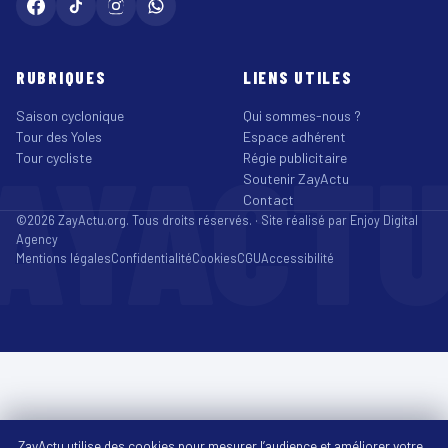
RUBRIQUES
LIENS UTILES
Saison cyclonique
Qui sommes-nous ?
Tour des Yoles
Espace adhérent
AYACT
Tour cycliste
Régie publicitaire
Soutenir ZayActu
Contact
©2026 ZayActu.org. Tous droits réservés. · Site réalisé par
Enjoy Digital
Agency
Mentions légales
Confidentialité
Cookies
CGU
Accessibilité
ZayActu utilise des cookies pour mesurer l’audience et améliorer votre