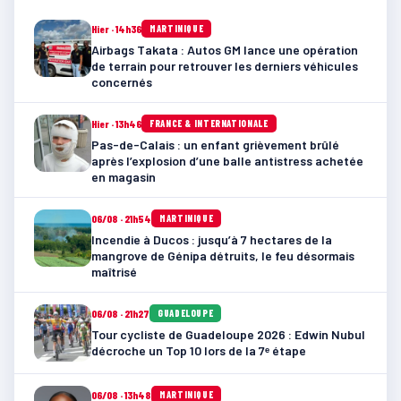
Hier · 14h36
MARTINIQUE
Airbags Takata : Autos GM lance une opération
de terrain pour retrouver les derniers véhicules
concernés
Hier · 13h46
FRANCE & INTERNATIONALE
Pas-de-Calais : un enfant grièvement brûlé
après l’explosion d’une balle antistress achetée
en magasin
06/08 · 21h54
MARTINIQUE
Incendie à Ducos : jusqu’à 7 hectares de la
mangrove de Génipa détruits, le feu désormais
maîtrisé
06/08 · 21h27
GUADELOUPE
Tour cycliste de Guadeloupe 2026 : Edwin Nubul
décroche un Top 10 lors de la 7ᵉ étape
06/08 · 13h48
MARTINIQUE