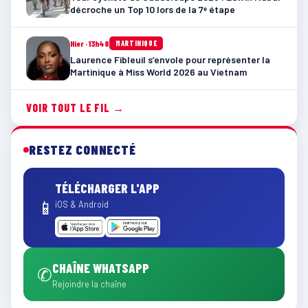
décroche un Top 10 lors de la 7ᵉ étape
Hier · 13h48
MARTINIQUE
Laurence Fibleuil s’envole pour représenter la
Martinique à Miss World 2026 au Vietnam
VOIR TOUT LE FIL →
RESTEZ CONNECTÉ
TÉLÉCHARGER L'APP
📱
iOS & Android
CHAÎNE WHATSAPP
✆
Rejoindre la chaîne