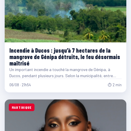
Incendie à Ducos : jusqu’à 7 hectares de la
mangrove de Génipa détruits, le feu désormais
maîtrisé
Un important incendie a touché la mangrove de Génipa, à
Ducos, pendant plusieurs jours. Selon la municipalité, entre…
06/08 · 21h54
⏱ 2 min
MARTINIQUE