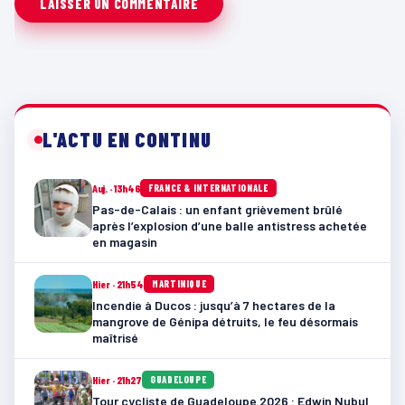
L'ACTU EN CONTINU
Auj. · 13h46
FRANCE & INTERNATIONALE
Pas-de-Calais : un enfant grièvement brûlé
après l’explosion d’une balle antistress achetée
en magasin
Hier · 21h54
MARTINIQUE
Incendie à Ducos : jusqu’à 7 hectares de la
mangrove de Génipa détruits, le feu désormais
maîtrisé
Hier · 21h27
GUADELOUPE
Tour cycliste de Guadeloupe 2026 : Edwin Nubul