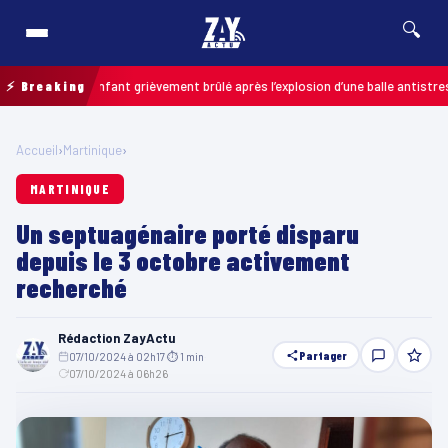
🔍
ais : un enfant grièvement brûlé après l’explosion d’une balle antistress ac
⚡ Breaking
Accueil
›
Martinique
›
MARTINIQUE
Un septuagénaire porté disparu
depuis le 3 octobre activement
recherché
Rédaction ZayActu
Partager
07/10/2024 à 02h17
·
⏱ 1 min
·
07/10/2024 à 06h26