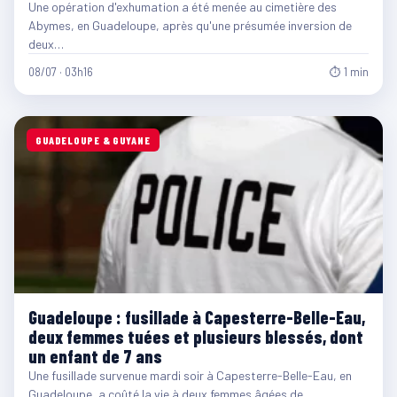
Une opération d'exhumation a été menée au cimetière des
Abymes, en Guadeloupe, après qu'une présumée inversion de
deux…
08/07 · 03h16
⏱ 1 min
GUADELOUPE & GUYANE
Guadeloupe : fusillade à Capesterre-Belle-Eau,
deux femmes tuées et plusieurs blessés, dont
un enfant de 7 ans
Une fusillade survenue mardi soir à Capesterre-Belle-Eau, en
Guadeloupe, a coûté la vie à deux femmes âgées de…