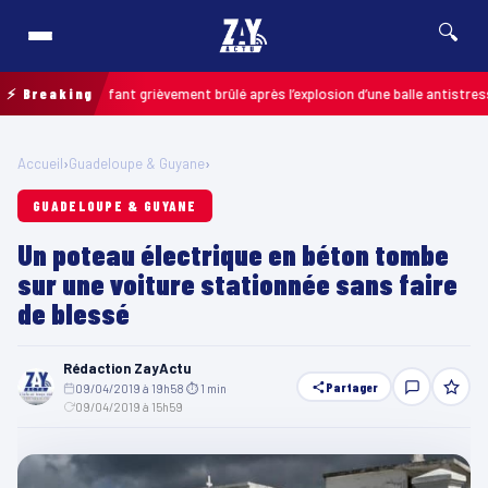
🔍
is : un enfant grièvement brûlé après l’explosion d’une balle antistress ach
⚡ Breaking
Accueil
›
Guadeloupe & Guyane
›
GUADELOUPE & GUYANE
Un poteau électrique en béton tombe
sur une voiture stationnée sans faire
de blessé
Rédaction ZayActu
Partager
09/04/2019 à 19h58
·
⏱ 1 min
·
09/04/2019 à 15h59