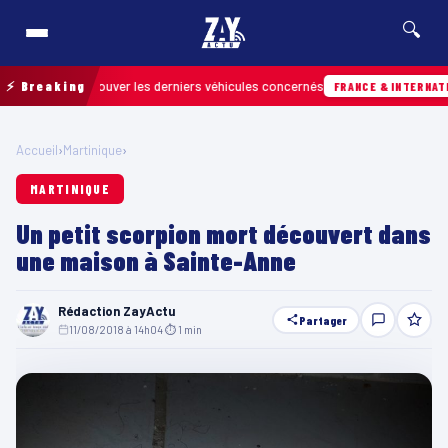
🔍
 pour retrouver les derniers véhicules concernés
⚡ Breaking
FRANCE & INTERNATIONALE
Accueil
›
Martinique
›
MARTINIQUE
Un petit scorpion mort découvert dans
une maison à Sainte-Anne
Rédaction ZayActu
Partager
11/08/2018 à 14h04
·
⏱ 1 min