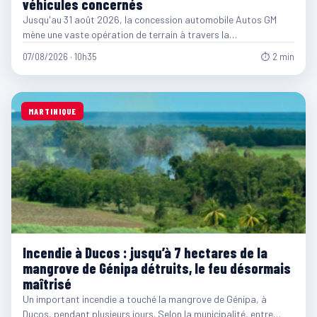
véhicules concernés
Jusqu'au 31 août 2026, la concession automobile Autos GM
mène une vaste opération de terrain à travers la…
07/08/2026 · 10h35
⏱ 2 min
MARTINIQUE
Incendie à Ducos : jusqu’à 7 hectares de la
mangrove de Génipa détruits, le feu désormais
maîtrisé
Un important incendie a touché la mangrove de Génipa, à
Ducos, pendant plusieurs jours. Selon la municipalité, entre…