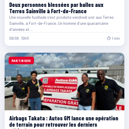
Deux personnes blessées par balles aux
Terres Sainville à Fort-de-France
Une nouvelle fusillade s'est produite vendredi soir aux Terres
Sainville, à Fort-de-France. Un homme d'une quarantaine
d'années et…
08/08 · 10h11
⏱ 1 min
MARTINIQUE
Airbags Takata : Autos GM lance une opération
de terrain pour retrouver les derniers