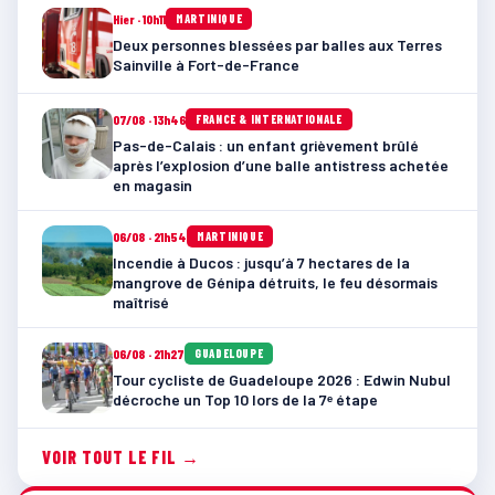
Hier · 10h11
MARTINIQUE
Deux personnes blessées par balles aux Terres
Sainville à Fort-de-France
07/08 · 13h46
FRANCE & INTERNATIONALE
Pas-de-Calais : un enfant grièvement brûlé
après l’explosion d’une balle antistress achetée
en magasin
06/08 · 21h54
MARTINIQUE
Incendie à Ducos : jusqu’à 7 hectares de la
mangrove de Génipa détruits, le feu désormais
maîtrisé
06/08 · 21h27
GUADELOUPE
Tour cycliste de Guadeloupe 2026 : Edwin Nubul
décroche un Top 10 lors de la 7ᵉ étape
VOIR TOUT LE FIL →