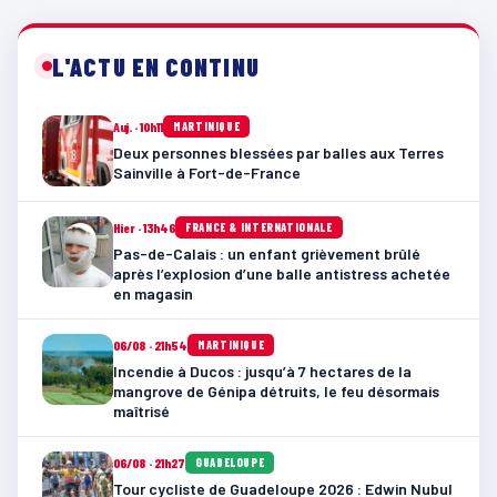
L'ACTU EN CONTINU
Auj. · 10h11
MARTINIQUE
Deux personnes blessées par balles aux Terres
Sainville à Fort-de-France
Hier · 13h46
FRANCE & INTERNATIONALE
Pas-de-Calais : un enfant grièvement brûlé
après l’explosion d’une balle antistress achetée
en magasin
06/08 · 21h54
MARTINIQUE
Incendie à Ducos : jusqu’à 7 hectares de la
mangrove de Génipa détruits, le feu désormais
maîtrisé
06/08 · 21h27
GUADELOUPE
Tour cycliste de Guadeloupe 2026 : Edwin Nubul