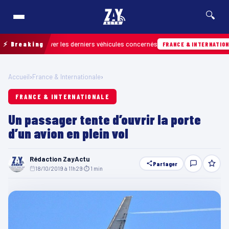
🔍
our retrouver les derniers véhicules concernés
⚡ Breaking
FRANCE & INTERNATIONALE
Accueil
›
France & Internationale
›
FRANCE & INTERNATIONALE
Un passager tente d’ouvrir la porte
d’un avion en plein vol
Rédaction ZayActu
Partager
18/10/2019 à 11h29
·
⏱ 1 min