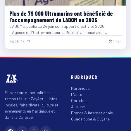
Plus de 79 000 Ultramarins ont bénéficié de
l’accompagnement de LADOM en 2025
LADOM a publié ce 24 juin son rapport d'activité 2025.
L'Agence de l'Outre-mer pour la Mobilité annonce avoir…
24/06 · 18h47
⏱ 1 min
RUBRIQUES
Martinique
Suivez toute l'actualité en
L'actu
temps réel sur ZayActu : infos
Caraïbes
locales, faits divers, culture et
À la une
événements en Martinique et
France & Internationale
dans la Caraïbe.
Guadeloupe & Guyane