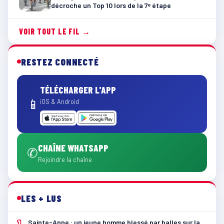
décroche un Top 10 lors de la 7ᵉ étape
VOIR TOUT LE FIL →
RESTEZ CONNECTÉ
TÉLÉCHARGER L'APP
📱
iOS & Android
CHAÎNE WHATSAPP
✆
Rejoindre la chaîne
LES + LUS
1
Sainte-Anne : un jeune homme blessé par balles sur la