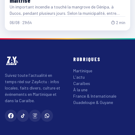
maîtrisé
Un important incendie a touché la mangrove de Génipa, à
Ducos, pendant plusieurs jours. Selon la municipalité, entre…
06/08 · 21h54
⏱ 2 min
RUBRIQUES
Martinique
Suivez toute l'actualité en
L'actu
temps réel sur ZayActu : infos
Caraïbes
locales, faits divers, culture et
À la une
événements en Martinique et
France & Internationale
dans la Caraïbe.
Guadeloupe & Guyane