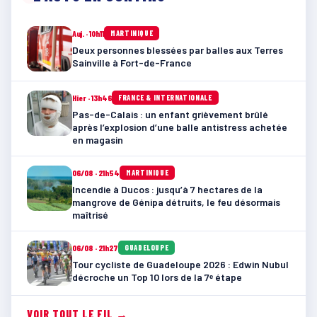
Auj. · 10h11
MARTINIQUE
Deux personnes blessées par balles aux Terres
Sainville à Fort-de-France
Hier · 13h46
FRANCE & INTERNATIONALE
Pas-de-Calais : un enfant grièvement brûlé
après l’explosion d’une balle antistress achetée
en magasin
06/08 · 21h54
MARTINIQUE
Incendie à Ducos : jusqu’à 7 hectares de la
mangrove de Génipa détruits, le feu désormais
maîtrisé
06/08 · 21h27
GUADELOUPE
Tour cycliste de Guadeloupe 2026 : Edwin Nubul
décroche un Top 10 lors de la 7ᵉ étape
VOIR TOUT LE FIL →