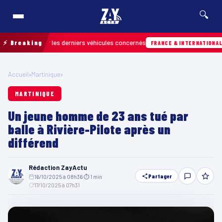
🔍
 retrouver les derniers véhicules concernés
⚡ Breaking
Hi
FRANCE & INTERNATIONALE
Accueil
›
Martinique
›
MARTINIQUE
Un jeune homme de 23 ans tué par
balle à Rivière-Pilote après un
différend
Rédaction ZayActu
Partager
16/10/2025 à 08h36
·
⏱ 1 min
·
17/10/2025 à 07h31