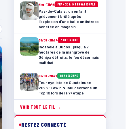
Hier · 13h46
FRANCE & INTERNATIONALE
Pas-de-Calais : un enfant
grièvement brûlé après
l’explosion d’une balle antistress
achetée en magasin
06/08 · 21h54
MARTINIQUE
Incendie à Ducos : jusqu’à 7
hectares de la mangrove de
Génipa détruits, le feu désormais
maîtrisé
06/08 · 21h27
GUADELOUPE
Tour cycliste de Guadeloupe
2026 : Edwin Nubul décroche un
Top 10 lors de la 7ᵉ étape
VOIR TOUT LE FIL →
RESTEZ CONNECTÉ