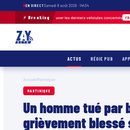
EN DIRECT
Samedi 8 août 2026 · 14h34
⚡ Breaking
terrain pour retrouver les derniers véhicules concernés
FRANCE & INTERN
ACTUS
RÉGIE PUB
APP
Accueil
›
Martinique
›
MARTINIQUE
Un homme tué par b
grièvement blessé 