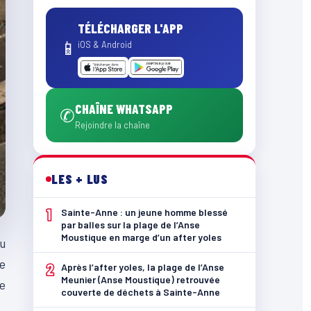
TÉLÉCHARGER L'APP
📱
iOS & Android
CHAÎNE WHATSAPP
✆
Rejoindre la chaîne
LES + LUS
1
Sainte-Anne : un jeune homme blessé
par balles sur la plage de l’Anse
Moustique en marge d’un after yoles
du
le
2
Après l’after yoles, la plage de l’Anse
Meunier (Anse Moustique) retrouvée
re
couverte de déchets à Sainte-Anne