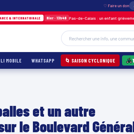
♡ Faire un don
Pas-de-Calais : un enfant grièvement brûlé après
Hier · 13h46
ATIONALE
LI MOBILE
WHATSAPP
🌀 SAISON CYCLONIQUE
alles et un autre
sur le Boulevard Généra