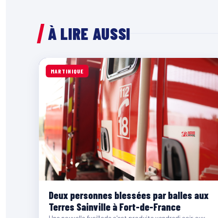
À LIRE AUSSI
MARTINIQUE
Deux personnes blessées par balles aux
Terres Sainville à Fort-de-France
Une nouvelle fusillade s'est produite vendredi soir aux