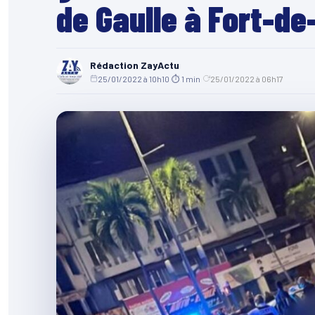
de Gaulle à Fort-de
Rédaction ZayActu
25/01/2022 à 10h10
·
⏱ 1 min
·
25/01/2022 à 06h17