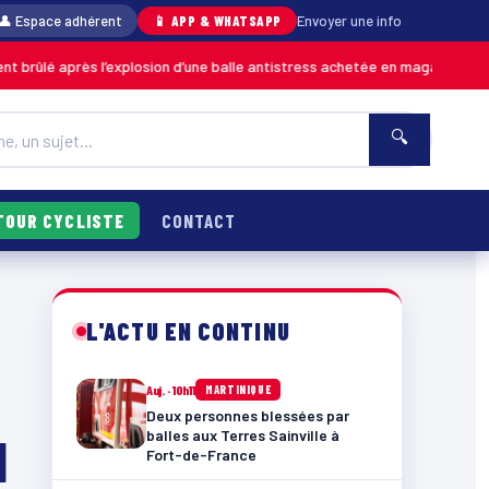
👤 Espace adhérent
📱 APP & WHATSAPP
Envoyer une info
 l’explosion d’une balle antistress achetée en magasin
06
MARTINIQUE
🔍
TOUR CYCLISTE
CONTACT
L'ACTU EN CONTINU
Auj. · 10h11
MARTINIQUE
Deux personnes blessées par
balles aux Terres Sainville à
l
Fort-de-France