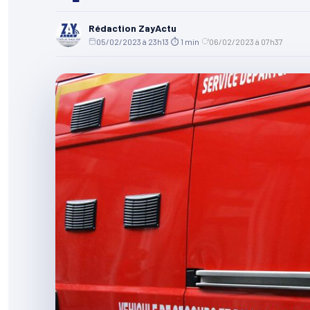
Rédaction ZayActu
05/02/2023 à 23h13
·
⏱ 1 min
·
06/02/2023 à 07h37