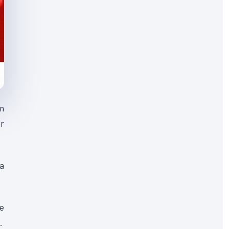
en
ar
la
ce
.