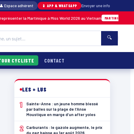
👤 Espace adhérent
📱 APP & WHATSAPP
Envoyer une info
r la Martinique à Miss World 2026 au Vietnam
05/08 · 14h14
MARTINIQUE
🔍
TOUR CYCLISTE
CONTACT
LES + LUS
1
Sainte-Anne : un jeune homme blessé
par balles sur la plage de l’Anse
Moustique en marge d’un after yoles
2
Carburants : le gazole augmente, le prix
du gaz baisse au 1er août 2026