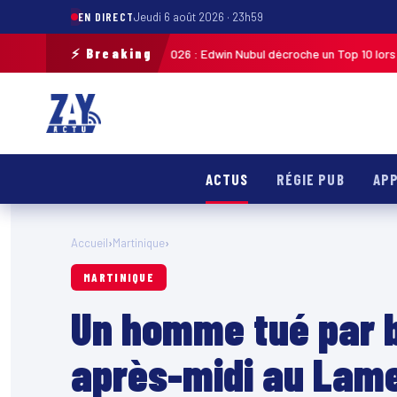
EN DIRECT
Jeudi 6 août 2026 · 23h59
⚡ Breaking
ste de Guadeloupe 2026 : Edwin Nubul décroche un Top 10 lors de la 7ᵉ ét
ACTUS
RÉGIE PUB
APP
Accueil
›
Martinique
›
MARTINIQUE
Un homme tué par b
après-midi au Lam