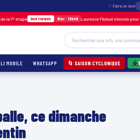
♡ Faire un don
ape
Laurence Fibleuil s’envole pour représente
Hier · 13h48
MARTINIQUE
LI MOBILE
WHATSAPP
🌀 SAISON CYCLONIQUE
alle, ce dimanche
entin