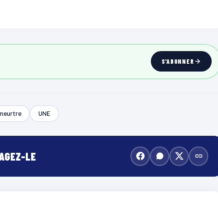
S'ABONNER
meurtre
UNE
TAGEZ-LE