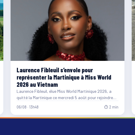
Laurence Fibleuil s’envole pour
représenter la Martinique à Miss World
2026 au Vietnam
Laurence Fibleuil, élue Miss World Martinique 2026, a
quitté la Martinique ce mercredi 5 août pour rejoindre
le…
06/08 · 13h48
⏱ 2 min