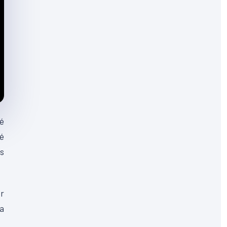
lé
sé
es
er
 a