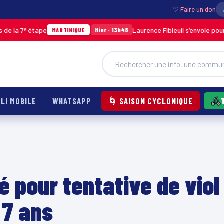
♡ Faire un don
ᵉ étape
Laurence Fibleuil s’envole pour représ
Hier · 13h48
MARTINIQUE
LI MOBILE
WHATSAPP
🌀 SAISON CYCLONIQUE
 pour tentative de viol
 7 ans