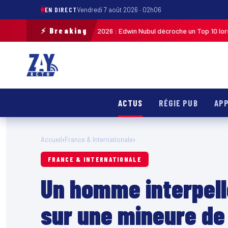
EN DIRECT
Vendredi 7 août 2026 · 02h06
⚡ Breaking
ycliste de Guadeloupe 2026 : Edwin Nubul décroche un Top 10 lors de la 7
ACTUS
RÉGIE PUB
APP
Accueil
›
France & Internationale
›
FRANCE & INTERNATIONALE
Un homme interpellé
sur une mineure de