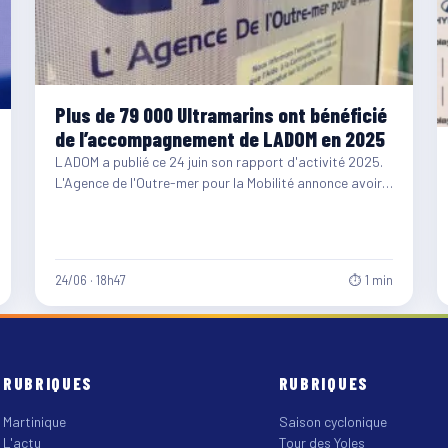
Plus de 79 000 Ultramarins ont bénéficié
de l’accompagnement de LADOM en 2025
LADOM a publié ce 24 juin son rapport d'activité 2025.
L'Agence de l'Outre-mer pour la Mobilité annonce avoir…
24/06 · 18h47
⏱ 1 min
RUBRIQUES
RUBRIQUES
Martinique
Saison cyclonique
L'actu
Tour des Yoles