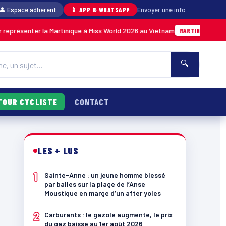
👤 Espace adhérent
📱 APP & WHATSAPP
Envoyer une info
enter la Martinique à Miss World 2026 au Vietnam
05/08 · 14
MARTINIQUE
🔍
TOUR CYCLISTE
CONTACT
LES + LUS
1
Sainte-Anne : un jeune homme blessé
par balles sur la plage de l’Anse
Moustique en marge d’un after yoles
2
Carburants : le gazole augmente, le prix
du gaz baisse au 1er août 2026