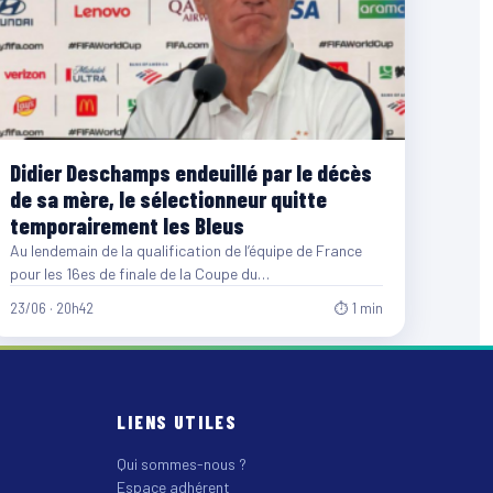
Didier Deschamps endeuillé par le décès
de sa mère, le sélectionneur quitte
temporairement les Bleus
Au lendemain de la qualification de l’équipe de France
pour les 16es de finale de la Coupe du…
23/06 · 20h42
⏱ 1 min
LIENS UTILES
Qui sommes-nous ?
Espace adhérent