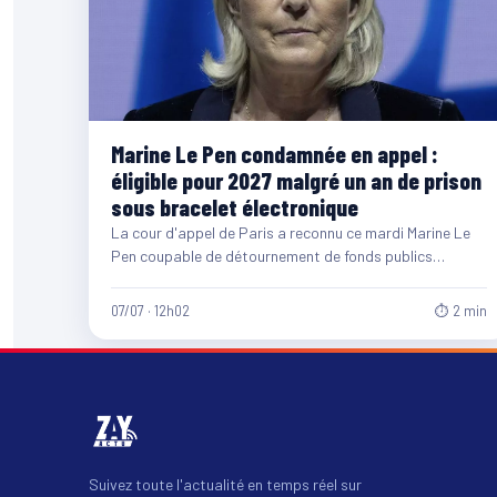
Marine Le Pen condamnée en appel :
éligible pour 2027 malgré un an de prison
sous bracelet électronique
La cour d'appel de Paris a reconnu ce mardi Marine Le
Pen coupable de détournement de fonds publics…
07/07 · 12h02
⏱ 2 min
Suivez toute l'actualité en temps réel sur