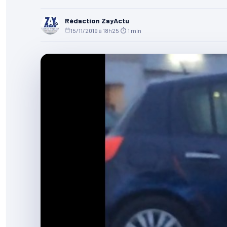
Rédaction ZayActu
15/11/2019 à 18h25
·
⏱ 1 min