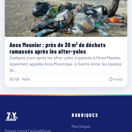
Anse Meunier : près de 30 m³ de déchets
ramassés après les after-yoles
Quelques jours après les after-yoles organisés à l'Anse Meunier,
également appelée Anse Moustique, à Sainte-Anne, les équipes
du…
05/08 · 14h14
⏱ 4 min
RUBRIQUES
Martinique
Suivez toute l'actualité en