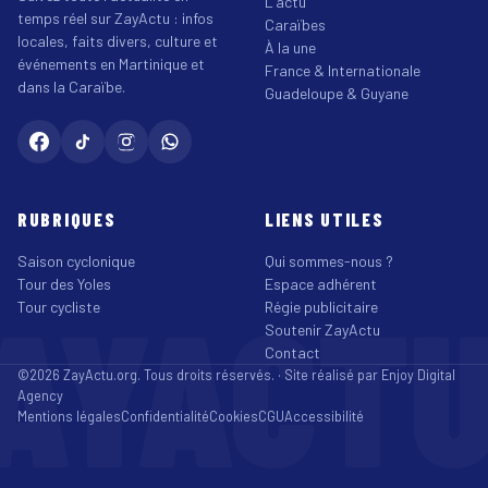
L'actu
temps réel sur ZayActu : infos
Caraïbes
locales, faits divers, culture et
À la une
événements en Martinique et
France & Internationale
dans la Caraïbe.
Guadeloupe & Guyane
RUBRIQUES
LIENS UTILES
Saison cyclonique
Qui sommes-nous ?
Tour des Yoles
Espace adhérent
AYACT
Tour cycliste
Régie publicitaire
Soutenir ZayActu
Contact
©2026 ZayActu.org. Tous droits réservés. · Site réalisé par
Enjoy Digital
Agency
Mentions légales
Confidentialité
Cookies
CGU
Accessibilité