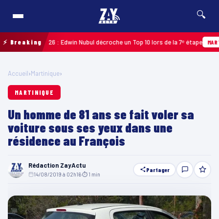
🔍
deloupe 2026 : Edwin Nubul décroche un Top 10 lors de la 7ᵉ étape
⚡ Breaking
MARTINIQU
Accueil
›
Martinique
›
MARTINIQUE
Un homme de 81 ans se fait voler sa
voiture sous ses yeux dans une
résidence au François
Rédaction ZayActu
Partager
14/08/2019 à 02h16
·
⏱ 1 min