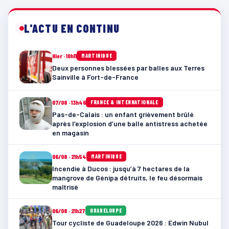
L'ACTU EN CONTINU
Hier · 10h11
MARTINIQUE
Deux personnes blessées par balles aux Terres
Sainville à Fort-de-France
07/08 · 13h46
FRANCE & INTERNATIONALE
Pas-de-Calais : un enfant grièvement brûlé
après l’explosion d’une balle antistress achetée
en magasin
06/08 · 21h54
MARTINIQUE
Incendie à Ducos : jusqu’à 7 hectares de la
mangrove de Génipa détruits, le feu désormais
maîtrisé
06/08 · 21h27
GUADELOUPE
Tour cycliste de Guadeloupe 2026 : Edwin Nubul