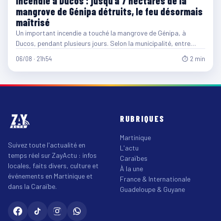
Incendie à Ducos : jusqu’à 7 hectares de la
mangrove de Génipa détruits, le feu désormais
maîtrisé
Un important incendie a touché la mangrove de Génipa, à
Ducos, pendant plusieurs jours. Selon la municipalité, entre…
06/08 · 21h54
⏱ 2 min
RUBRIQUES
Martinique
Suivez toute l'actualité en
L'actu
temps réel sur ZayActu : infos
Caraïbes
locales, faits divers, culture et
À la une
événements en Martinique et
France & Internationale
dans la Caraïbe.
Guadeloupe & Guyane