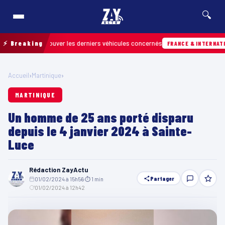
🔍
 pour retrouver les derniers véhicules concernés
⚡ Breaking
FRANCE & INTERNATIONALE
Accueil
›
Martinique
›
MARTINIQUE
Un homme de 25 ans porté disparu
depuis le 4 janvier 2024 à Sainte-
Luce
Rédaction ZayActu
Partager
01/02/2024 à 15h56
·
⏱ 1 min
·
01/02/2024 à 12h42