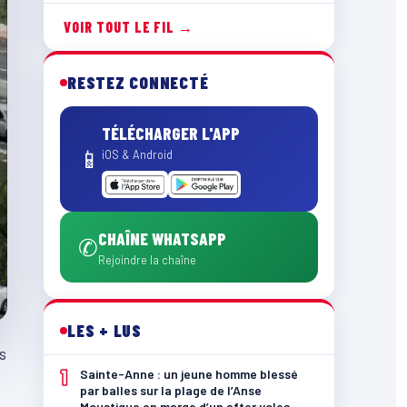
VOIR TOUT LE FIL →
RESTEZ CONNECTÉ
TÉLÉCHARGER L'APP
📱
iOS & Android
CHAÎNE WHATSAPP
✆
Rejoindre la chaîne
LES + LUS
s
1
Sainte-Anne : un jeune homme blessé
par balles sur la plage de l’Anse
Moustique en marge d’un after yoles