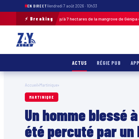
EN DIRECT
Vendredi 7 août 2026 · 10h33
⚡ Breaking
die à Ducos : jusqu’à 7 hectares de la mangrove de Génipa détruits, le fe
ACTUS
RÉGIE PUB
APP
Accueil
›
Martinique
›
MARTINIQUE
Un homme blessé à 
été percuté par un