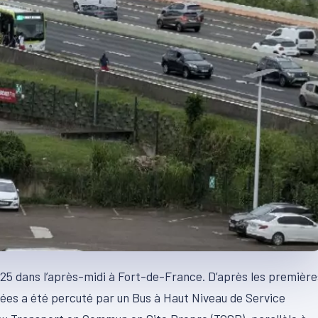
025 dans l’après-midi à Fort-de-France. D’après les première
ées a été percuté par un Bus à Haut Niveau de Service