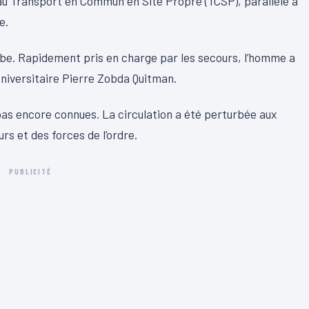
e au Transport en Commun en Site Propre (TCSP), parallèle à
e.
mbe. Rapidement pris en charge par les secours, l’homme a
Universitaire Pierre Zobda Quitman.
pas encore connues. La circulation a été perturbée aux
rs et des forces de l’ordre.
PUBLICITÉ