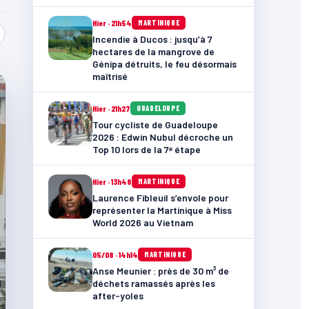
Hier · 21h54
MARTINIQUE
Incendie à Ducos : jusqu’à 7
hectares de la mangrove de
Génipa détruits, le feu désormais
maîtrisé
Hier · 21h27
GUADELOUPE
Tour cycliste de Guadeloupe
2026 : Edwin Nubul décroche un
Top 10 lors de la 7ᵉ étape
Hier · 13h48
MARTINIQUE
Laurence Fibleuil s’envole pour
représenter la Martinique à Miss
World 2026 au Vietnam
05/08 · 14h14
MARTINIQUE
Anse Meunier : près de 30 m³ de
déchets ramassés après les
after-yoles