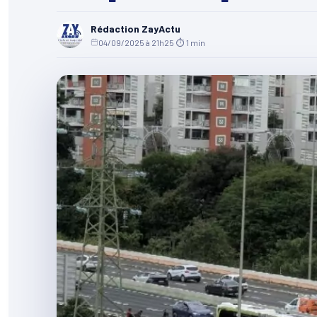
Rédaction ZayActu
04/09/2025 à 21h25
·
⏱ 1 min