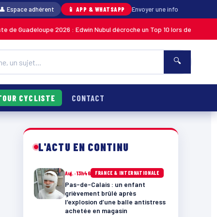
👤 Espace adhérent
📱 APP & WHATSAPP
Envoyer une info
upe 2026 : Edwin Nubul décroche un Top 10 lors de la 7ᵉ étape
MARTINIQU
🔍
TOUR CYCLISTE
CONTACT
L'ACTU EN CONTINU
Auj. · 13h46
FRANCE & INTERNATIONALE
Pas-de-Calais : un enfant
grièvement brûlé après
l’explosion d’une balle antistress
achetée en magasin