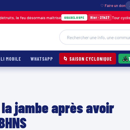
♡ Faire un don
u désormais maîtrisé
Tour cycliste de Guadelo
Hier · 21h27
GUADELOUPE
LI MOBILE
WHATSAPP
🌀 SAISON CYCLONIQUE
la jambe après avoir
 BHNS