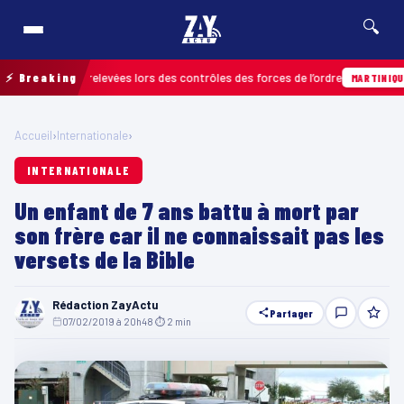
🔍
nfractions relevées lors des contrôles des forces de l’ordre
⚡ Breaking
0
MARTINIQUE
Accueil
›
Internationale
›
INTERNATIONALE
Un enfant de 7 ans battu à mort par
son frère car il ne connaissait pas les
versets de la Bible
Rédaction ZayActu
Partager
07/02/2019 à 20h48
·
⏱ 2 min