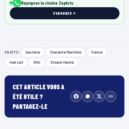
Rejoignez la chaîne ZayActu
S'ABONNER
bactérie
Charente Maritime
france
SUJETS :
mal cuit
SHU
Steack Haché
CET ARTICLE VOUS A
ÉTÉ UTILE ?
PARTAGEZ-LE