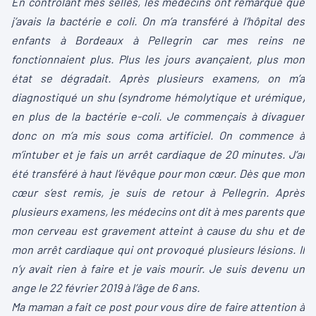
En contrôlant mes selles, les médecins ont remarqué que
j’avais la bactérie e coli. On m’a transféré à l’hôpital des
enfants à Bordeaux à Pellegrin car mes reins ne
fonctionnaient plus. Plus les jours avançaient, plus mon
état se dégradait. Après plusieurs examens, on m’a
diagnostiqué un shu (syndrome hémolytique et urémique)
en plus de la bactérie e-coli. Je commençais à divaguer
donc on m’a mis sous coma artificiel. On commence à
m’intuber et je fais un arrêt cardiaque de 20 minutes. J’ai
été transféré à haut l’évêque pour mon cœur. Dès que mon
cœur s’est remis, je suis de retour à Pellegrin. Après
plusieurs examens, les médecins ont dit à mes parents que
mon cerveau est gravement atteint à cause du shu et de
mon arrêt cardiaque qui ont provoqué plusieurs lésions. Il
n’y avait rien à faire et je vais mourir. Je suis devenu un
ange le 22 février 2019 à l’âge de 6 ans.
Ma maman a fait ce post pour vous dire de faire attention à