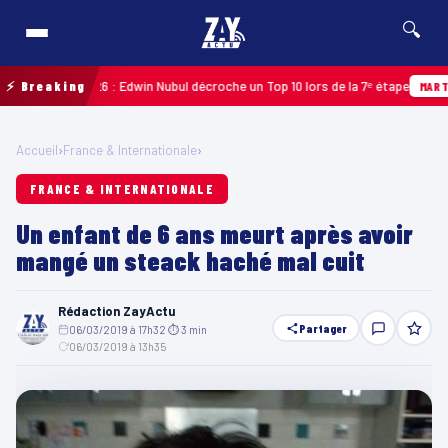
🔍
loupe 2026 : Edwin Nubul décroche un Top 10 lors de la 7ᵉ étape
⚡ Breaking
MARTINIQUE
Accueil
›
France & Internationale
›
FRANCE & INTERNATIONALE
Un enfant de 6 ans meurt après avoir
mangé un steack haché mal cuit
Rédaction ZayActu
Partager
06/03/2019 à 17h32
·
⏱ 3 min
·
06/03/2019 à 13h35