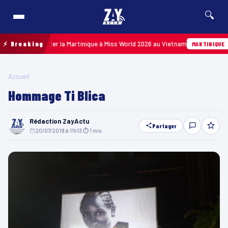
🔍
e pour représenter la Martinique à Miss World 2026 au Vietnam
⚡ Breaking
MARTINIQUE
Accueil
Hommage Ti Blica
Rédaction ZayActu
Partager
20/07/2019 à 11h13
·
⏱ 1 min