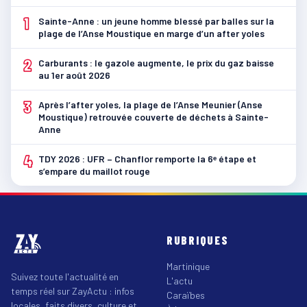
1
Sainte-Anne : un jeune homme blessé par balles sur la
plage de l’Anse Moustique en marge d’un after yoles
2
Carburants : le gazole augmente, le prix du gaz baisse
au 1er août 2026
3
Après l’after yoles, la plage de l’Anse Meunier (Anse
Moustique) retrouvée couverte de déchets à Sainte-
Anne
4
TDY 2026 : UFR – Chanflor remporte la 6ᵉ étape et
s’empare du maillot rouge
RUBRIQUES
Martinique
Suivez toute l'actualité en
L'actu
temps réel sur ZayActu : infos
Caraïbes
locales, faits divers, culture et