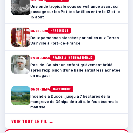
Une onde tropicale sous surveillance avant son
passage sur les Petites Antilles entre le 13 et le
15 août
08/08 · 10h11
MARTINIQUE
Deux personnes blessées par balles aux Terres
Sainville à Fort-de-France
07/08 · 13h46
FRANCE & INTERNATIONALE
Pas-de-Calais : un enfant grièvement brûlé
après l’explosion d’une balle antistress achetée
en magasin
06/08 · 21h54
MARTINIQUE
Incendie à Ducos : jusqu’à 7 hectares de la
mangrove de Génipa détruits, le feu désormais
maîtrisé
VOIR TOUT LE FIL →