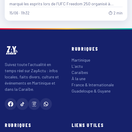
marqué les esprits lors de l'UFC Freedom 250 organisé à…
15/06 · 11h32
⏱ 2 min
RUBRIQUES
Martinique
Suivez toute l'actualité en
L'actu
temps réel sur ZayActu : infos
Caraïbes
locales, faits divers, culture et
À la une
événements en Martinique et
France & Internationale
dans la Caraïbe.
Guadeloupe & Guyane
RUBRIQUES
LIENS UTILES