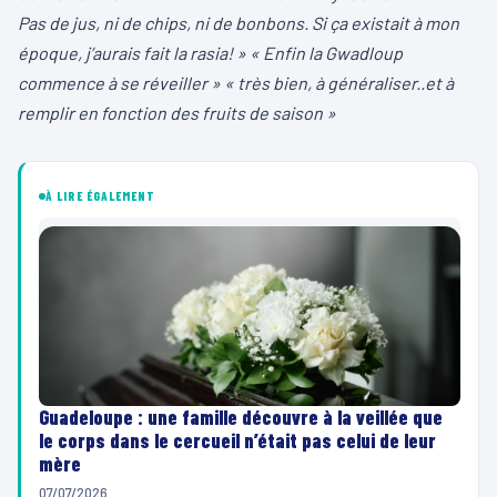
Pas de jus, ni de chips, ni de bonbons. Si ça existait à mon
époque, j’aurais fait la rasia! » « Enfin la Gwadloup
commence à se réveiller » « très bien, à généraliser..et à
remplir en fonction des fruits de saison »
À LIRE ÉGALEMENT
Guadeloupe : une famille découvre à la veillée que
le corps dans le cercueil n’était pas celui de leur
mère
07/07/2026