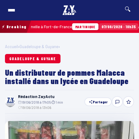
🔍
Terres Sainville à Fort-de-France
⚡ Breaking
07/08/2026 · 10h35
Airbags
MARTINIQUE
Accueil
›
Guadeloupe & Guyane
›
GUADELOUPE & GUYANE
Un distributeur de pommes Malacca
installé dans un lycée en Guadeloupe
Rédaction ZayActu
Partager
19/06/2018 à 17h05
·
⏱ 1 min
·
19/06/2018 à 13h06