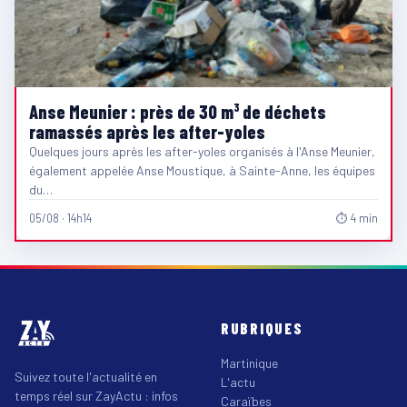
Anse Meunier : près de 30 m³ de déchets
ramassés après les after-yoles
Quelques jours après les after-yoles organisés à l'Anse Meunier,
également appelée Anse Moustique, à Sainte-Anne, les équipes
du…
05/08 · 14h14
⏱ 4 min
RUBRIQUES
Martinique
Suivez toute l'actualité en
L'actu
temps réel sur ZayActu : infos
Caraïbes