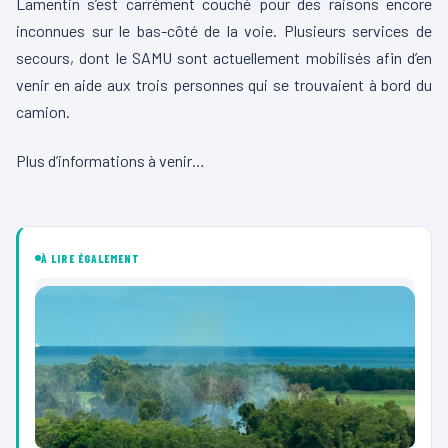
Lamentin s’est carrément couché pour des raisons encore
inconnues sur le bas-côté de la voie. Plusieurs services de
secours, dont le SAMU sont actuellement mobilisés afin d’en
venir en aide aux trois personnes qui se trouvaient à bord du
camion.
Plus d’informations à venir…
00:00
00:08
L
e
À LIRE ÉGALEMENT
c
t
e
u
r
v
i