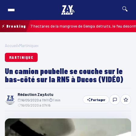
🔍
os : jusqu’à 7 hectares de la mangrove de Génipa détruits, le feu désormais m
⚡ Breaking
Accueil
›
Martinique
›
MARTINIQUE
Un camion poubelle se couche sur le
bas-côté sur la RN5 à Ducos (VIDÉO)
Rédaction ZayActu
Partager
16/05/2020 à 11h11
·
⏱ 1 min
·
16/05/2020 à 07h16