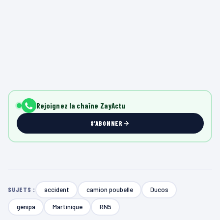
Rejoignez la chaîne ZayActu
S'ABONNER
accident
camion poubelle
Ducos
SUJETS :
génipa
Martinique
RN5