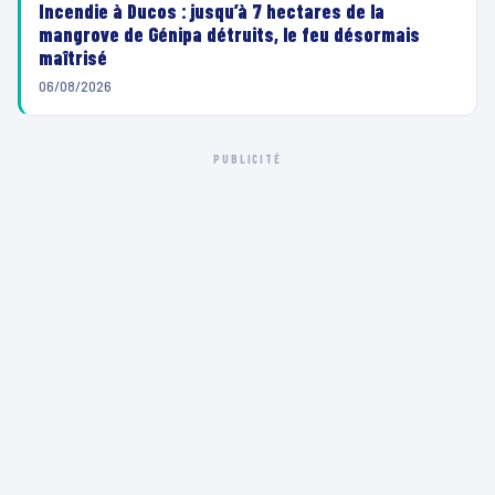
d
Incendie à Ducos : jusqu’à 7 hectares de la
mangrove de Génipa détruits, le feu désormais
é
maîtrisé
o
06/08/2026
PUBLICITÉ