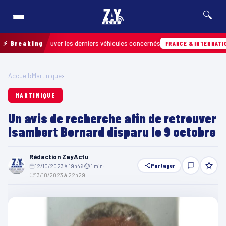
🔍
pour retrouver les derniers véhicules concernés
⚡ Breaking
FRANCE & INTERNATIONALE
Accueil
›
Martinique
›
MARTINIQUE
Un avis de recherche afin de retrouver
Isambert Bernard disparu le 9 octobre
Rédaction ZayActu
Partager
12/10/2023 à 19h46
·
⏱ 1 min
·
13/10/2023 à 22h29