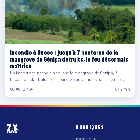
Incendie à Ducos : jusqu’à 7 hectares de la
mangrove de Génipa détruits, le feu désormais
maîtrisé
Un important incendie a touché la mangrove de Génipa, à
Ducos, pendant plusieurs jours. Selon la municipalité, entre…
06/08 · 21h54
⏱ 2 min
RUBRIQUES
Martinique