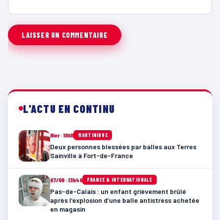
L'ACTU EN CONTINU
Hier · 10h11
MARTINIQUE
Deux personnes blessées par balles aux Terres
Sainville à Fort-de-France
07/08 · 13h46
FRANCE & INTERNATIONALE
Pas-de-Calais : un enfant grièvement brûlé
après l’explosion d’une balle antistress achetée
en magasin