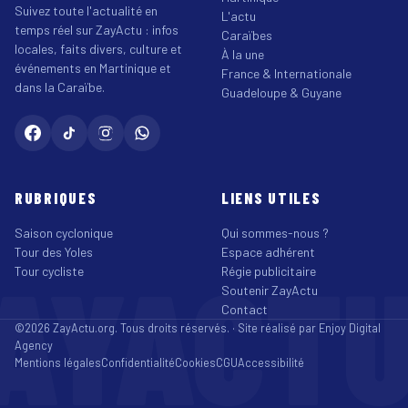
Suivez toute l'actualité en
L'actu
temps réel sur ZayActu : infos
Caraïbes
locales, faits divers, culture et
À la une
événements en Martinique et
France & Internationale
dans la Caraïbe.
Guadeloupe & Guyane
RUBRIQUES
LIENS UTILES
Saison cyclonique
Qui sommes-nous ?
Tour des Yoles
Espace adhérent
AYACT
Tour cycliste
Régie publicitaire
Soutenir ZayActu
Contact
©2026 ZayActu.org. Tous droits réservés. · Site réalisé par
Enjoy Digital
Agency
Mentions légales
Confidentialité
Cookies
CGU
Accessibilité