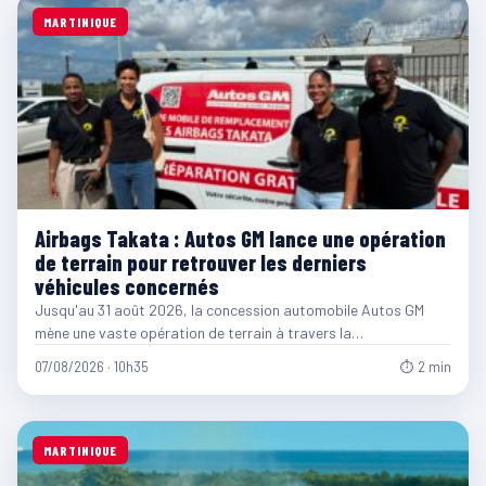
MARTINIQUE
Airbags Takata : Autos GM lance une opération
de terrain pour retrouver les derniers
véhicules concernés
Jusqu'au 31 août 2026, la concession automobile Autos GM
mène une vaste opération de terrain à travers la…
07/08/2026 · 10h35
⏱ 2 min
MARTINIQUE