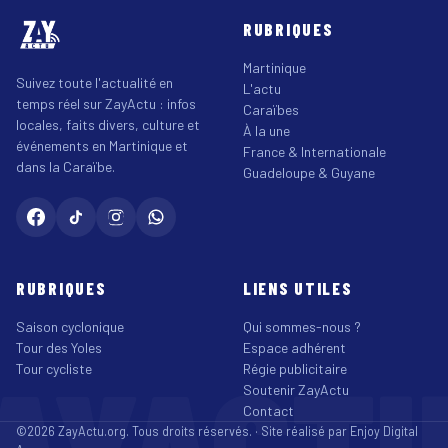
RUBRIQUES
Martinique
Suivez toute l'actualité en
L'actu
temps réel sur ZayActu : infos
Caraïbes
locales, faits divers, culture et
À la une
événements en Martinique et
France & Internationale
dans la Caraïbe.
Guadeloupe & Guyane
RUBRIQUES
LIENS UTILES
Saison cyclonique
Qui sommes-nous ?
Tour des Yoles
Espace adhérent
Tour cycliste
Régie publicitaire
Soutenir ZayActu
Contact
©2026 ZayActu.org. Tous droits réservés. · Site réalisé par
Enjoy Digital