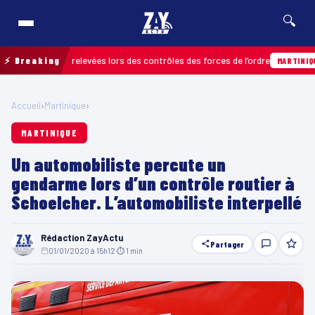
🔍
infractions relevées lors des contrôles des forces de l’ordre
⚡ Breaking
MARTINIQUE
Accueil
›
Martinique
›
MARTINIQUE
Un automobiliste percute un
gendarme lors d’un contrôle routier à
Schoelcher. L’automobiliste interpellé
Rédaction ZayActu
Partager
01/01/2020 à 15h12
·
⏱ 1 min