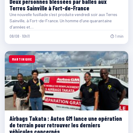
Deux personnes blessées par balles aux
Terres Sainville à Fort-de-France
Une nouvelle fusillade s'est produite vendredi soir aux Terres
Sainville, à Fort-de-France. Un homme d'une quarantaine
d'années et…
08/08 · 10h11
⏱ 1 min
MARTINIQUE
Airbags Takata : Autos GM lance une opération
de terrain pour retrouver les derniers
véhicules concernés