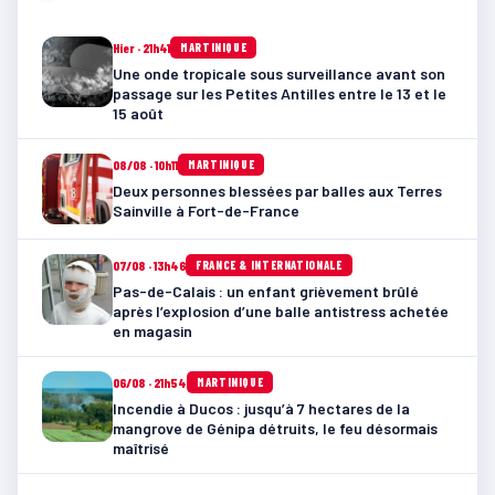
Hier · 21h41
MARTINIQUE
Une onde tropicale sous surveillance avant son
passage sur les Petites Antilles entre le 13 et le
15 août
08/08 · 10h11
MARTINIQUE
Deux personnes blessées par balles aux Terres
Sainville à Fort-de-France
07/08 · 13h46
FRANCE & INTERNATIONALE
Pas-de-Calais : un enfant grièvement brûlé
après l’explosion d’une balle antistress achetée
en magasin
06/08 · 21h54
MARTINIQUE
Incendie à Ducos : jusqu’à 7 hectares de la
mangrove de Génipa détruits, le feu désormais
maîtrisé