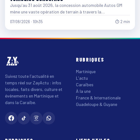
Jusqu'au 31 août 2026, la concession automobile Autos GM
mène une vaste opération de terrain à travers la…
07/08/2026 · 10h35
⏱ 2 min
RUBRIQUES
Martinique
Suivez toute l'actualité en
L'actu
temps réel sur ZayActu : infos
Caraïbes
locales, faits divers, culture et
À la une
événements en Martinique et
France & Internationale
dans la Caraïbe.
Guadeloupe & Guyane