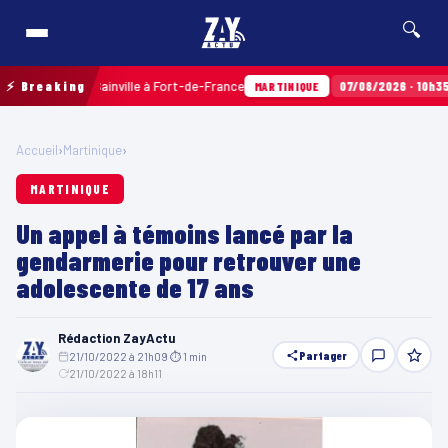
🔍
x Terres Sainville à Fort-de-France
⚡ Breaking
07/08/2026 · 10h35
Airba
MARTINIQUE
Accueil
›
Martinique
›
MARTINIQUE
Un appel à témoins lancé par la
gendarmerie pour retrouver une
adolescente de 17 ans
Rédaction ZayActu
Partager
21/10/2022 à 21h09
·
⏱ 1 min
·
21/10/2022 à 18h11