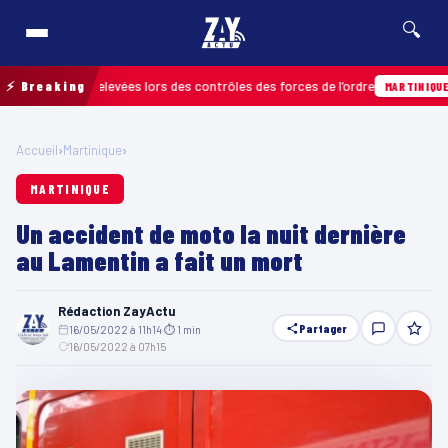
🔍
fractions relevées lors des contrôles des forces de l’ordre
⚡ Breaking
04
MARTINIQUE
Accueil
›
Martinique
›
MARTINIQUE
Un accident de moto la nuit dernière
au Lamentin a fait un mort
Rédaction ZayActu
Partager
16/05/2022 à 11h14
·
⏱ 1 min
·
16/05/2022 à 07h15