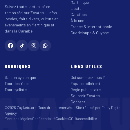
Martinique
Suivez toute l'actualité en
L'actu
temps réel sur ZayActu : infos
Caraïbes
locales, faits divers, culture et
À la une
événements en Martinique et
France & Internationale
dans la Caraïbe.
Guadeloupe & Guyane
RUBRIQUES
LIENS UTILES
Saison cyclonique
Qui sommes-nous ?
Tour des Yoles
Espace adhérent
AYACT
Tour cycliste
Régie publicitaire
Soutenir ZayActu
Contact
©2026 ZayActu.org. Tous droits réservés. · Site réalisé par
Enjoy Digital
Agency
Mentions légales
Confidentialité
Cookies
CGU
Accessibilité