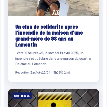
Un élan de solidarité après
l’incendie de la maison d’une
grand-mère de 98 ans au
Lamentin
Vers 19 heures 45, le samedi 19 avril 2025, un
incendie s’est déclaré dans une maison du quartier
Bélème au Lamentin.…
Rédaction ZayActu
23/04 · 15h08
⏱ 2 min
MARTINIQUE