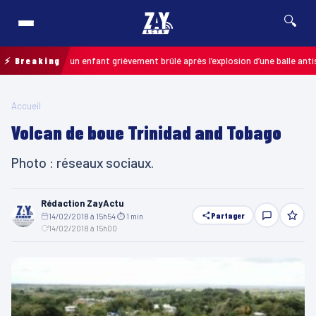
🔍
s-de-Calais : un enfant grièvement brûlé après l’explosion d’une balle antis
⚡ Breaking
Accueil
Volcan de boue Trinidad and Tobago
Photo : réseaux sociaux.
Rédaction ZayActu
Partager
14/02/2018 à 15h54
·
⏱ 1 min
·
14/02/2018 à 15h00