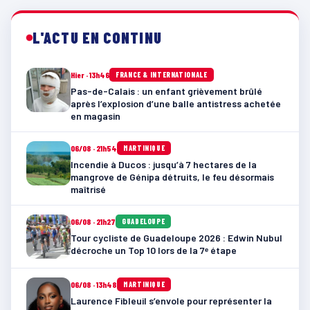
L'ACTU EN CONTINU
Hier · 13h46
FRANCE & INTERNATIONALE
Pas-de-Calais : un enfant grièvement brûlé
après l’explosion d’une balle antistress achetée
en magasin
06/08 · 21h54
MARTINIQUE
Incendie à Ducos : jusqu’à 7 hectares de la
mangrove de Génipa détruits, le feu désormais
maîtrisé
06/08 · 21h27
GUADELOUPE
Tour cycliste de Guadeloupe 2026 : Edwin Nubul
décroche un Top 10 lors de la 7ᵉ étape
06/08 · 13h48
MARTINIQUE
Laurence Fibleuil s’envole pour représenter la