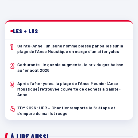
LES + LUS
1
Sainte-Anne : un jeune homme blessé par balles sur la
plage de l’Anse Moustique en marge d’un after yoles
2
Carburants : le gazole augmente, le prix du gaz baisse
au 1er août 2026
3
Après l’after yoles, la plage de l’Anse Meunier (Anse
Moustique) retrouvée couverte de déchets à Sainte-
Anne
4
TDY 2026 : UFR – Chanflor remporte la 6ᵉ étape et
s’empare du maillot rouge
À LIRE AUSSI