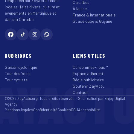
temps réel sur ZayActu : infos
Caraïbes
locales, faits divers, culture et
À la une
événements en Martinique et
France & Internationale
dans la Caraïbe.
Guadeloupe & Guyane
RUBRIQUES
LIENS UTILES
Saison cyclonique
Qui sommes-nous ?
Tour des Yoles
Espace adhérent
AYACT
Tour cycliste
Régie publicitaire
Soutenir ZayActu
Contact
©2026 ZayActu.org. Tous droits réservés. · Site réalisé par
Enjoy Digital
Agency
Mentions légales
Confidentialité
Cookies
CGU
Accessibilité