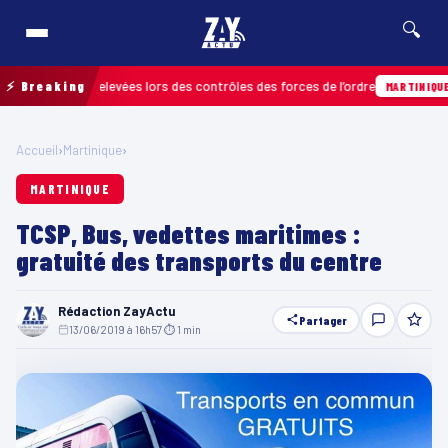
🔍
nfractions relevées lors des contrôles des forces de l’ordre
⚡ Breaking
0
MARTINIQUE
Accueil
›
Martinique
›
MARTINIQUE
TCSP, Bus, vedettes maritimes :
gratuité des transports du centre
Rédaction ZayActu
Partager
13/06/2019 à 16h57
·
⏱ 1 min