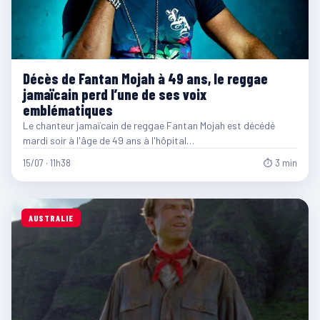
Décès de Fantan Mojah à 49 ans, le reggae
jamaïcain perd l’une de ses voix
emblématiques
Le chanteur jamaïcain de reggae Fantan Mojah est décédé
mardi soir à l'âge de 49 ans à l'hôpital…
15/07 · 11h38
⏱ 3 min
AUSTRALIE