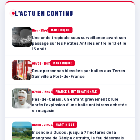
L'ACTU EN CONTINU
Hier · 21h41
MARTINIQUE
Une onde tropicale sous surveillance avant son
passage sur les Petites Antilles entre le 13 et le
15 août
08/08 · 10h11
MARTINIQUE
Deux personnes blessées par balles aux Terres
Sainville à Fort-de-France
07/08 · 13h46
FRANCE & INTERNATIONALE
Pas-de-Calais : un enfant grièvement brûlé
après l’explosion d’une balle antistress achetée
en magasin
06/08 · 21h54
MARTINIQUE
Incendie à Ducos : jusqu’à 7 hectares de la
mangrove de Génipa détruits, le feu désormais