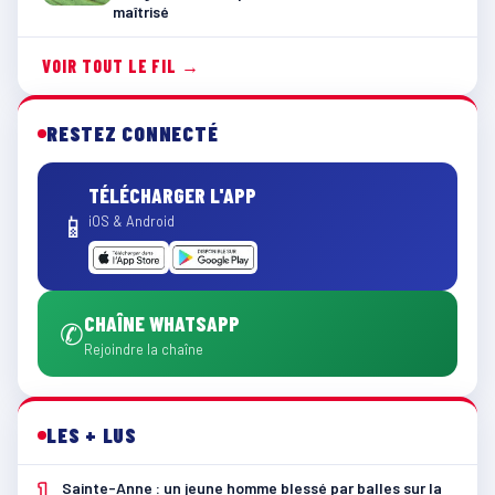
maîtrisé
VOIR TOUT LE FIL →
RESTEZ CONNECTÉ
TÉLÉCHARGER L'APP
📱
iOS & Android
CHAÎNE WHATSAPP
✆
Rejoindre la chaîne
LES + LUS
1
Sainte-Anne : un jeune homme blessé par balles sur la