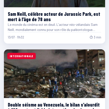
Sam Neill, célèbre acteur de Jurassic Park, est
mort à l’âge de 78 ans
Le monde du cinéma est en deuil. L'acteur néo-zélandais Sam
Neill, mondialement connu pour son rôle du paléontologue…
13/07 · 11h32
⏱ 3 min
INTERNATIONALE
Double séisme au Venezuela, le bilan s’alourdit