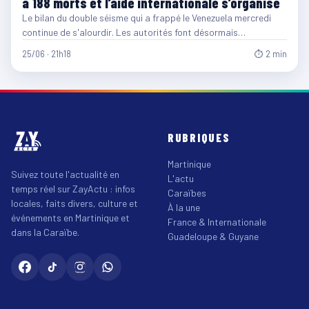
à 188 morts et l’aide internationale s’organise
Le bilan du double séisme qui a frappé le Venezuela mercredi
continue de s'alourdir. Les autorités font désormais…
25/06 · 21h18
⏱ 2 min
RUBRIQUES
Martinique
Suivez toute l'actualité en
L'actu
temps réel sur ZayActu : infos
Caraïbes
locales, faits divers, culture et
À la une
événements en Martinique et
France & Internationale
dans la Caraïbe.
Guadeloupe & Guyane