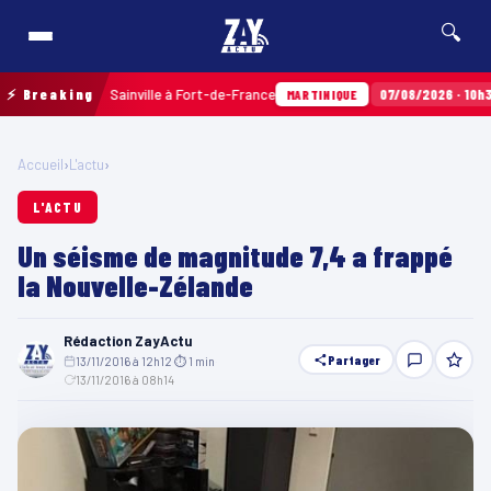
🔍
x Terres Sainville à Fort-de-France
⚡ Breaking
07/08/2026 · 10h35
Airb
MARTINIQUE
Accueil
›
L'actu
›
L'ACTU
Un séisme de magnitude 7,4 a frappé
la Nouvelle-Zélande
Rédaction ZayActu
Partager
13/11/2016 à 12h12
·
⏱ 1 min
·
13/11/2016 à 08h14