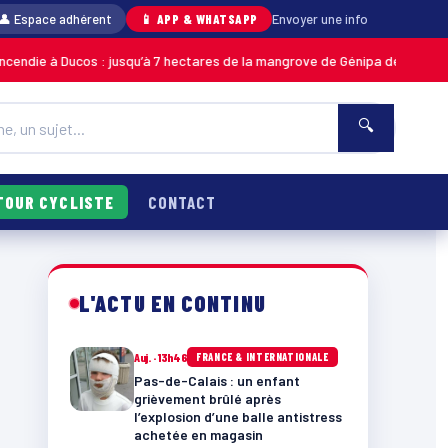
👤 Espace adhérent
📱 APP & WHATSAPP
Envoyer une info
 Ducos : jusqu’à 7 hectares de la mangrove de Génipa détruits, le feu dés
🔍
TOUR CYCLISTE
CONTACT
L'ACTU EN CONTINU
Auj. · 13h46
FRANCE & INTERNATIONALE
Pas-de-Calais : un enfant
grièvement brûlé après
l’explosion d’une balle antistress
achetée en magasin