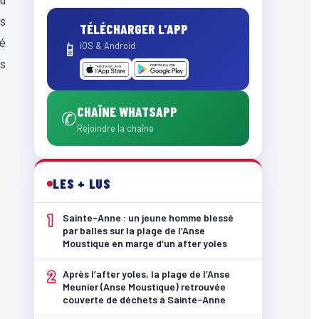
es
TÉLÉCHARGER L'APP
té
📱
iOS & Android
es
CHAÎNE WHATSAPP
✆
Rejoindre la chaîne
LES + LUS
1
Sainte-Anne : un jeune homme blessé
par balles sur la plage de l’Anse
Moustique en marge d’un after yoles
2
Après l’after yoles, la plage de l’Anse
Meunier (Anse Moustique) retrouvée
couverte de déchets à Sainte-Anne