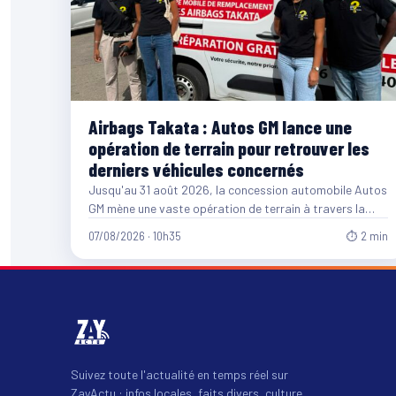
Airbags Takata : Autos GM lance une
opération de terrain pour retrouver les
derniers véhicules concernés
Jusqu'au 31 août 2026, la concession automobile Autos
GM mène une vaste opération de terrain à travers la…
07/08/2026 · 10h35
⏱ 2 min
Suivez toute l'actualité en temps réel sur
ZayActu : infos locales, faits divers, culture