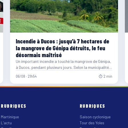
Incendie à Ducos : jusqu’à 7 hectares de
la mangrove de Génipa détruits, le feu
désormais maîtrisé
Un important incendie a touché la mangrove de Génipa,
à Ducos, pendant plusieurs jours. Selon la municipalité,
entre…
06/08 · 21h54
⏱ 2 min
RUBRIQUES
RUBRIQUES
Martinique
Saison cyclonique
L'actu
Tour des Yoles