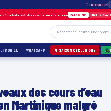
♡ Faire un don
balle antistress achetée en magasin
Incendie à
Hier · 21h54
MARTINIQUE
LI MOBILE
WHATSAPP
🌀 SAISON CYCLONIQUE
iveaux des cours d’eau
 en Martinique malgré