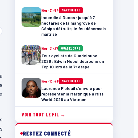
Hier · 21h54
MARTINIQUE
Incendie à Ducos : jusqu’à 7
hectares de la mangrove de
Génipa détruits, le feu désormais
maîtrisé
Hier · 21h27
GUADELOUPE
Tour cycliste de Guadeloupe
2026 : Edwin Nubul décroche un
Top 10 lors de la 7ᵉ étape
la
Hier · 13h48
MARTINIQUE
la
Laurence Fibleuil s’envole pour
le
représenter la Martinique à Miss
World 2026 au Vietnam
VOIR TOUT LE FIL →
es
es
RESTEZ CONNECTÉ
au