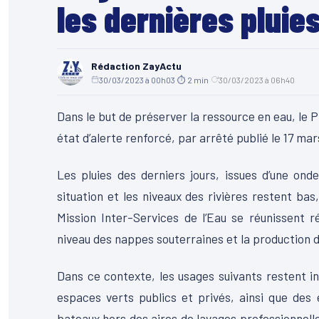
les dernières pluie
Rédaction ZayActu
30/03/2023 à 00h03
·
⏱ 2 min
·
30/03/2023 à 06h40
Dans le but de préserver la ressource en eau, le P
état d’alerte renforcé, par arrêté publié le 17 mar
Les pluies des derniers jours, issues d’une ond
situation et les niveaux des rivières restent bas
Mission Inter-Services de l’Eau se réunissent r
niveau des nappes souterraines et la production d
Dans ce contexte, les usages suivants restent in
espaces verts publics et privés, ainsi que des 
bateaux hors des aires de lavages professionnell