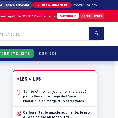
👤 Espace adhérent
📱 APP & WHATSAPP
Envoyer une info
e SODICAR au Lamentin
Sainte-Anne : un jeu
03/08 · 02h24
MARTINIQUE
🔍
TOUR CYCLISTE
CONTACT
LES + LUS
1
Sainte-Anne : un jeune homme blessé
par balles sur la plage de l’Anse
Moustique en marge d’un after yoles
2
Carburants : le gazole augmente, le prix
du gaz baisse au 1er août 2026