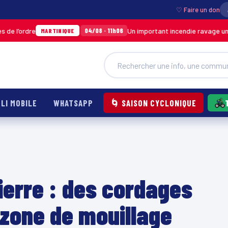
♡ Faire un don
Un important incendie ravage un entrepôt d
04/08 · 11h06
MARTINIQUE
LI MOBILE
WHATSAPP
🌀 SAISON CYCLONIQUE
ierre : des cordages
 zone de mouillage