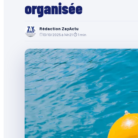
organisée
Rédaction ZayActu
13/10/2025 à 14h21
·
⏱ 1 min