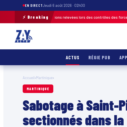
EN DIRECT
Jeudi 6 août 2026 · 02h00
⚡ Breaking
lus de 120 infractions relevées lors des contrôles des forces de l’ordre
ACTUS
RÉGIE PUB
APP
Accueil
›
Martinique
›
MARTINIQUE
Sabotage à Saint-P
sectionnés dans la