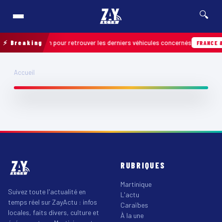
🔍
ration de terrain pour retrouver les derniers véhicules concernés
⚡ Breaking
FRANCE &
Deux séismes majeurs frappent le Venezuela, au
Accueil
moins 32 morts et plus de 700 blessés
RUBRIQUES
Martinique
Suivez toute l'actualité en
L'actu
temps réel sur ZayActu : infos
Caraïbes
locales, faits divers, culture et
À la une