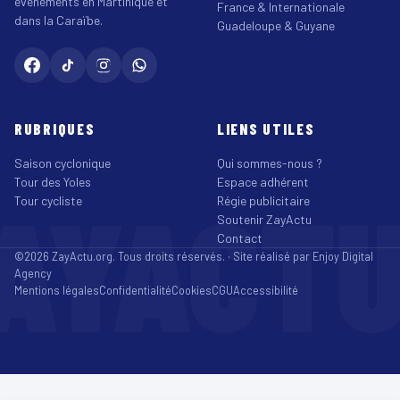
événements en Martinique et
France & Internationale
dans la Caraïbe.
Guadeloupe & Guyane
RUBRIQUES
LIENS UTILES
Saison cyclonique
Qui sommes-nous ?
Tour des Yoles
Espace adhérent
AYACT
Tour cycliste
Régie publicitaire
Soutenir ZayActu
Contact
©2026 ZayActu.org. Tous droits réservés. · Site réalisé par
Enjoy Digital
Agency
Mentions légales
Confidentialité
Cookies
CGU
Accessibilité