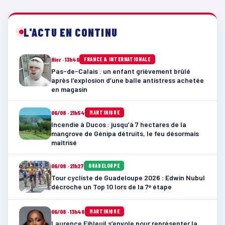
L'ACTU EN CONTINU
Hier · 13h46
FRANCE & INTERNATIONALE
Pas-de-Calais : un enfant grièvement brûlé
après l’explosion d’une balle antistress achetée
en magasin
06/08 · 21h54
MARTINIQUE
Incendie à Ducos : jusqu’à 7 hectares de la
mangrove de Génipa détruits, le feu désormais
maîtrisé
06/08 · 21h27
GUADELOUPE
Tour cycliste de Guadeloupe 2026 : Edwin Nubul
décroche un Top 10 lors de la 7ᵉ étape
06/08 · 13h48
MARTINIQUE
Laurence Fibleuil s’envole pour représenter la