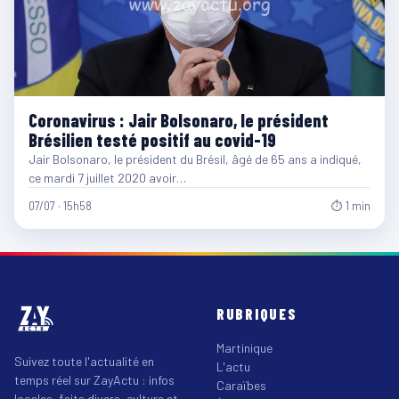
Coronavirus : Jair Bolsonaro, le président
Brésilien testé positif au covid-19
Jair Bolsonaro, le président du Brésil, âgé de 65 ans a indiqué,
ce mardi 7 juillet 2020 avoir…
07/07 · 15h58
⏱ 1 min
RUBRIQUES
Martinique
Suivez toute l'actualité en
L'actu
temps réel sur ZayActu : infos
Caraïbes
locales, faits divers, culture et