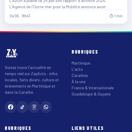
LADOM a publié ce 24 juin son rapport d'activité 2025.
L'Agence de l'Outre-mer pour la Mobilité annonce avoir…
24/06 · 18h47
⏱ 1 min
RUBRIQUES
Martinique
Suivez toute l'actualité en
L'actu
temps réel sur ZayActu : infos
Caraïbes
locales, faits divers, culture et
À la une
événements en Martinique et
France & Internationale
dans la Caraïbe.
Guadeloupe & Guyane
RUBRIQUES
LIENS UTILES