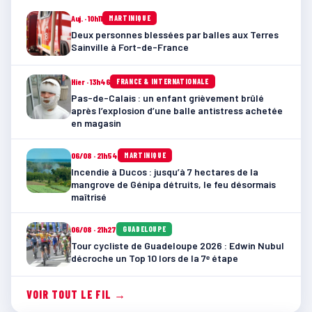
Auj. · 10h11
MARTINIQUE
Deux personnes blessées par balles aux Terres
Sainville à Fort-de-France
Hier · 13h46
FRANCE & INTERNATIONALE
Pas-de-Calais : un enfant grièvement brûlé
après l’explosion d’une balle antistress achetée
en magasin
06/08 · 21h54
MARTINIQUE
Incendie à Ducos : jusqu’à 7 hectares de la
mangrove de Génipa détruits, le feu désormais
maîtrisé
06/08 · 21h27
GUADELOUPE
Tour cycliste de Guadeloupe 2026 : Edwin Nubul
décroche un Top 10 lors de la 7ᵉ étape
VOIR TOUT LE FIL →