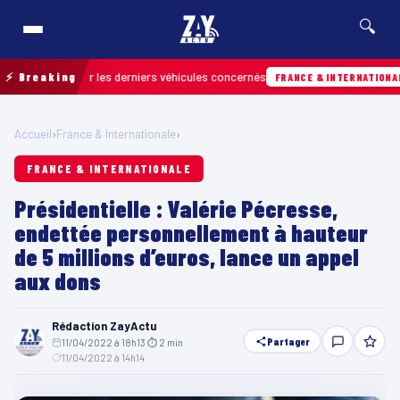
🔍
r retrouver les derniers véhicules concernés
⚡ Breaking
H
FRANCE & INTERNATIONALE
Accueil
›
France & Internationale
›
FRANCE & INTERNATIONALE
Présidentielle : Valérie Pécresse,
endettée personnellement à hauteur
de 5 millions d’euros, lance un appel
aux dons
Rédaction ZayActu
Partager
11/04/2022 à 18h13
·
⏱ 2 min
·
11/04/2022 à 14h14