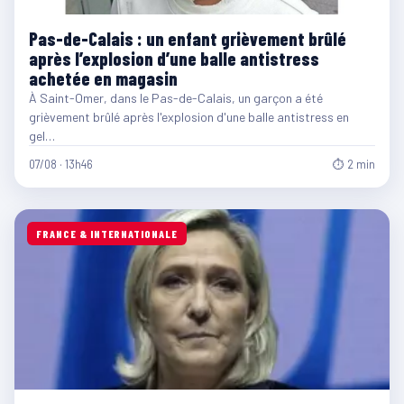
Pas-de-Calais : un enfant grièvement brûlé
après l’explosion d’une balle antistress
achetée en magasin
À Saint-Omer, dans le Pas-de-Calais, un garçon a été
grièvement brûlé après l'explosion d'une balle antistress en
gel…
07/08 · 13h46
⏱ 2 min
FRANCE & INTERNATIONALE