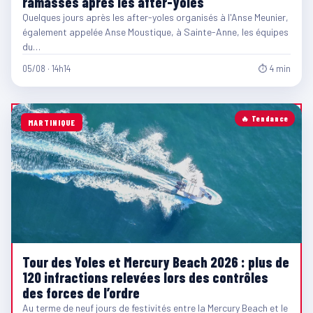
ramassés après les after-yoles
Quelques jours après les after-yoles organisés à l'Anse Meunier,
également appelée Anse Moustique, à Sainte-Anne, les équipes
du…
05/08 · 14h14
⏱ 4 min
🔥 Tendance
MARTINIQUE
Tour des Yoles et Mercury Beach 2026 : plus de
120 infractions relevées lors des contrôles
des forces de l’ordre
Au terme de neuf jours de festivités entre la Mercury Beach et le