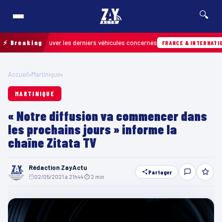
🔍
our retrouver les derniers véhicules concernés
⚡ Breaking
FRANCE & INTERNATIONALE
Accueil
›
Martinique
›
MARTINIQUE
« Notre diffusion va commencer dans
les prochains jours » informe la
chaîne Zitata TV
Rédaction ZayActu
Partager
02/05/2021 à 21h44
·
⏱ 2 min