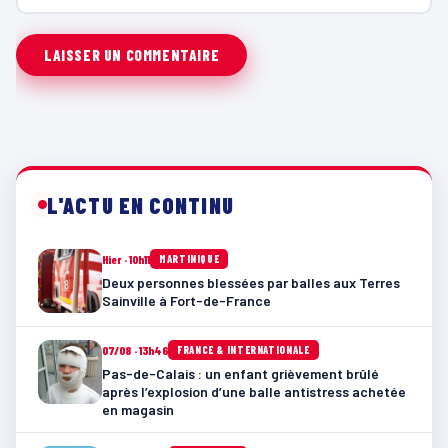
L'ACTU EN CONTINU
Hier · 10h11
MARTINIQUE
Deux personnes blessées par balles aux Terres
Sainville à Fort-de-France
07/08 · 13h46
FRANCE & INTERNATIONALE
Pas-de-Calais : un enfant grièvement brûlé
après l’explosion d’une balle antistress achetée
en magasin