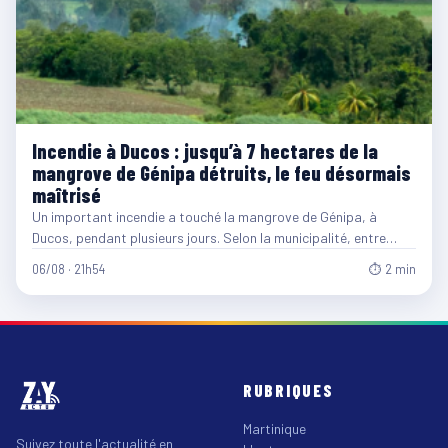
Incendie à Ducos : jusqu’à 7 hectares de la
mangrove de Génipa détruits, le feu désormais
maîtrisé
Un important incendie a touché la mangrove de Génipa, à
Ducos, pendant plusieurs jours. Selon la municipalité, entre…
06/08 · 21h54
⏱ 2 min
RUBRIQUES
Martinique
Suivez toute l'actualité en