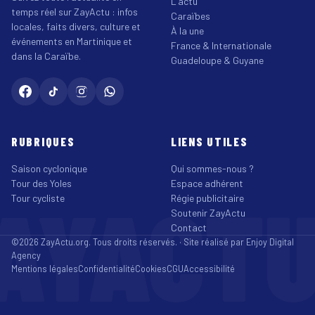
L'actu
temps réel sur ZayActu : infos
Caraïbes
locales, faits divers, culture et
À la une
événements en Martinique et
France & Internationale
dans la Caraïbe.
Guadeloupe & Guyane
RUBRIQUES
LIENS UTILES
Saison cyclonique
Qui sommes-nous ?
Tour des Yoles
Espace adhérent
AYACT
Tour cycliste
Régie publicitaire
Soutenir ZayActu
Contact
©2026 ZayActu.org. Tous droits réservés. · Site réalisé par
Enjoy Digital
Agency
Mentions légales
Confidentialité
Cookies
CGU
Accessibilité